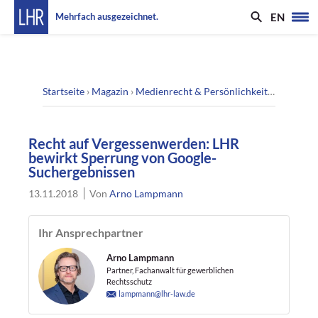
EN
Mehrfach ausgezeichnet.
Startseite
›
Magazin
›
Medienrecht & Persönlichkeitsrecht
›
Rec
Recht auf Vergessenwerden: LHR
bewirkt Sperrung von Google-
Suchergebnissen
13.11.2018
Von
Arno Lampmann
Ihr Ansprechpartner
Arno Lampmann
Partner, Fachanwalt für gewerblichen
Rechtsschutz
lampmann@lhr-law.de