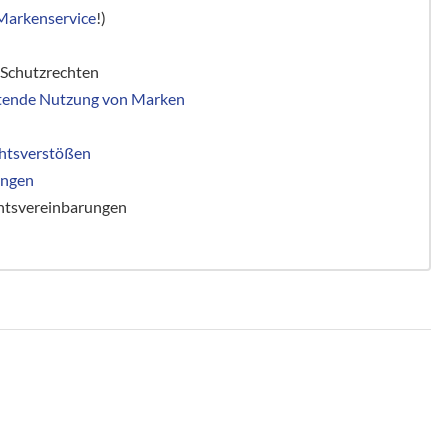
arkenservice
!)
Schutzrechten
ltende Nutzung von Marken
chtsverstößen
ungen
htsvereinbarungen