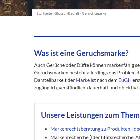
Startseite
›
Glossar-Begriff
›
Geruchsmarke
Was ist eine Geruchsmarke?
Auch Gerüche oder Düfte können markenfähig sei
Geruchsmarken besteht allerdings das Problem der
Darstellbarkeit der
Marke
ist nach dem
EuGH
erst
zugänglich, verständlich, dauerhaft und objektiv is
Unsere Leistungen zum The
Markenrechtsberatung zu Produkten, Idee
Markenrecherche (Identitätsrecherche, Äh