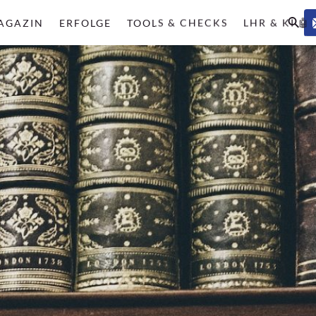
AGAZIN
ERFOLGE
TOOLS & CHECKS
LHR & KI 🤖