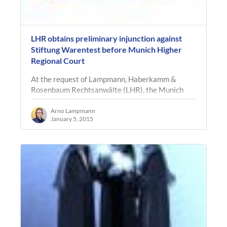
LHR obtains preliminary injunction against
Stiftung Warentest before Munich Higher
Regional Court
At the request of Lampmann, Haberkamm &
Rosenbaum Rechtsanwälte (LHR), the Munich
Higher Regional Court (OLG München, Urteil v.
18.12.2014, Az. 18 W 2116/14) issued a…
Arno Lampmann
January 5, 2015