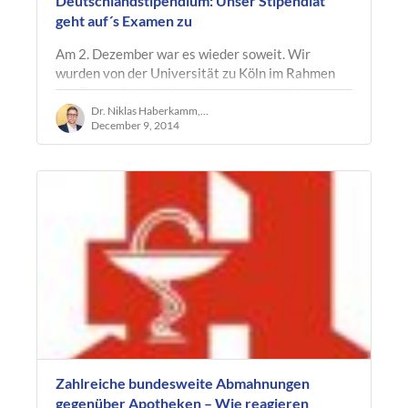
Deutschlandstipendium: Unser Stipendiat
geht auf´s Examen zu
Am 2. Dezember war es wieder soweit. Wir
wurden von der Universität zu Köln im Rahmen
des Deutschlandstipendiums zum feierlichen
"Get Together" eingeladen, bei welchem die…
Dr. Niklas Haberkamm, LL.M. oec.
December 9, 2014
Zahlreiche bundesweite Abmahnungen
gegenüber Apotheken – Wie reagieren