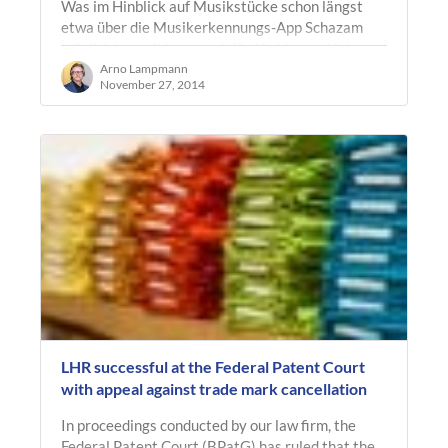
Was im Hinblick auf Musikstücke schon längst
etwa über die Musikerkennungs-App Schazam
möglich ist, soll jetzt auch für Kleidungsstücke
kein Problem mehr sein: Ganz…
Arno Lampmann
November 27, 2014
LHR successful at the Federal Patent Court
with appeal against trade mark cancellation
In proceedings conducted by our law firm, the
Federal Patent Court (BPatG) has ruled that the