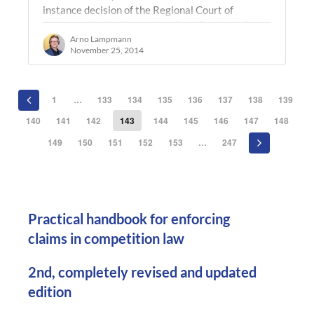
instance decision of the Regional Court of
Cologne obtained by our law firm (Regional Court
of Cologne, judgement of 5 March 2014,…
Arno Lampmann
November 25, 2014
1
…
133
134
135
136
137
138
139
140
141
142
143
144
145
146
147
148
149
150
151
152
153
…
247
Practical handbook for enforcing
claims in competition law
2nd, completely revised and updated
edition