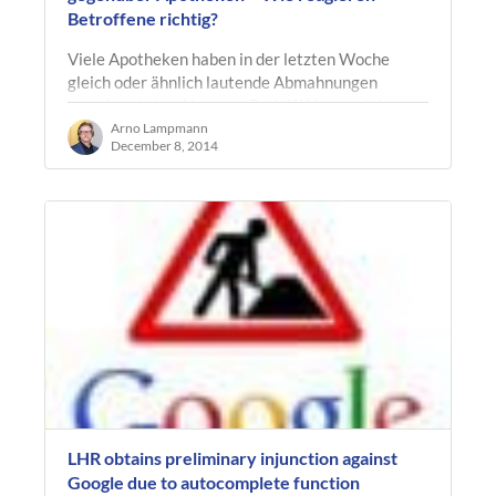
Betroffene richtig?
Viele Apotheken haben in der letzten Woche
gleich oder ähnlich lautende Abmahnungen
vom Apotheker Hartmut Rudolf Wagner, Inhaber
der Brücken-Apotheke in Schwäbisch-Hall…
Arno Lampmann
December 8, 2014
LHR obtains preliminary injunction against
Google due to autocomplete function