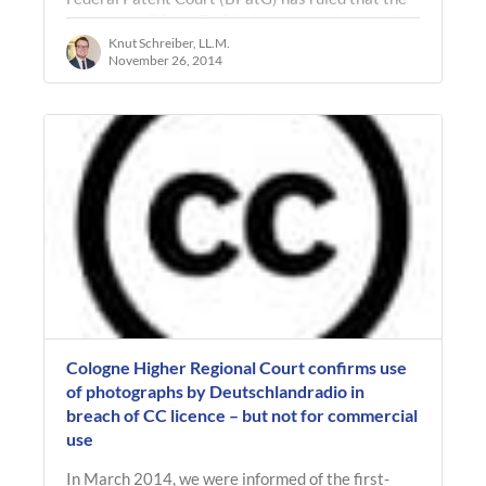
trade mark ‘MeLa-Fashion’ was wrongly cancelled
by the German Patent and…
Knut Schreiber, LL.M.
November 26, 2014
Cologne Higher Regional Court confirms use
of photographs by Deutschlandradio in
breach of CC licence – but not for commercial
use
In March 2014, we were informed of the first-