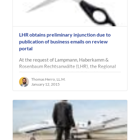
LHR obtains preliminary injunction due to
publication of business emails on review
portal
At the request of Lampmann, Haberkamm &
Rosenbaum Rechtsanwälte (LHR), the Regional
Court of Frankfurt am Main (LG Frankfurt,
Beschluss v. 27.10.2014, Az. 2-03 O 405/14)…
Thomas Herro, LL.M.
January 12, 2015