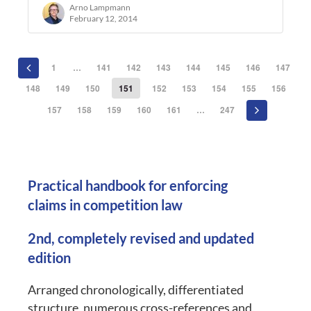
nur aufgrund der hohen Provisionen, die für…
Arno Lampmann
February 12, 2014
1
…
141
142
143
144
145
146
147
148
149
150
151
152
153
154
155
156
157
158
159
160
161
…
247
Practical handbook for enforcing
claims in competition law
2nd, completely revised and updated
edition
Arranged chronologically, differentiated
structure, numerous cross-references and,