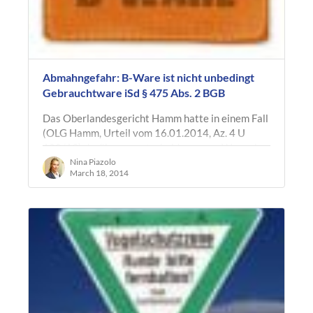
Abmahngefahr: B-Ware ist nicht unbedingt
Gebrauchtware iSd § 475 Abs. 2 BGB
Das Oberlandesgericht Hamm hatte in einem Fall
(OLG Hamm, Urteil vom 16.01.2014, Az. 4 U
102/13) darüber zu entscheiden, wann Ware als
Gebrauchtware zu qualifizieren ist. In…
Nina Piazolo
March 18, 2014