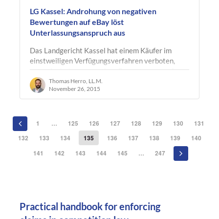
LG Kassel: Androhung von negativen
Bewertungen auf eBay löst
Unterlassungsanspruch aus
Das Landgericht Kassel hat einem Käufer im
einstweiligen Verfügungsverfahren verboten,
unter Androhung negativer Bewertungen auf
eBay die Erstattung der Rücksendekosten…
Thomas Herro, LL.M.
November 26, 2015
1
…
125
126
127
128
129
130
131
132
133
134
135
136
137
138
139
140
141
142
143
144
145
…
247
Practical handbook for enforcing