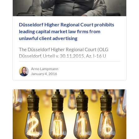
Düsseldorf Higher Regional Court prohibits
leading capital market law firms from
unlawful client advertising
The Düsseldorf Higher Regional Court (OLG
Düsseldorf, Urteil v. 30.11.2015, Az. I-16 U
263/14) has, on appeal by an issuing house of
closed-end property funds, overturned…
Arno Lampmann
January 4, 2016