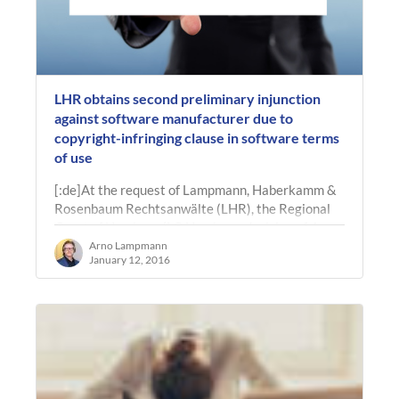
LHR obtains second preliminary injunction
against software manufacturer due to
copyright-infringing clause in software terms
of use
[:de]At the request of Lampmann, Haberkamm &
Rosenbaum Rechtsanwälte (LHR), the Regional
Court of Hamburg (LG Hamburg, decision of 4
January 2016, ref. 312 O 639/15) has…
Arno Lampmann
January 12, 2016