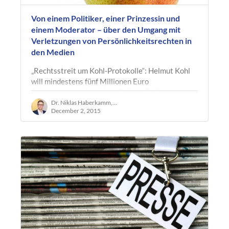
Von einem Politiker, einer Prinzessin und
einem Moderator – über den Umgang mit
Verletzungen von Persönlichkeitsrechten in
den Medien
„Rechtsstreit um Kohl-Protokolle“: Helmut Kohl
will mindestens fünf Millionen Euro
Schadensersatz“, meldete Spiegel Online am
17.11.2015. Etwa ein Jahr zuvor, im…
Dr. Niklas Haberkamm, LL.M. oec.
December 2, 2015