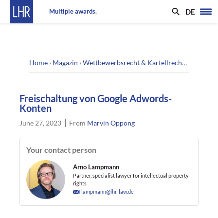
DE
Multiple awards.
Home
›
Magazin
›
Wettbewerbsrecht & Kartellrecht
›
Freischa
Freischaltung von Google Adwords-
Konten
June 27, 2023
From
Marvin Oppong
Your contact person
Arno Lampmann
Partner, specialist lawyer for intellectual property
rights
lampmann@lhr-law.de