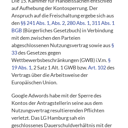
Die 15. Kammer für Handelssachen entschied
auf Aufhebung der Kontosperrung. Der
Anspruch auf die Freischaltung ergebe sich aus
den
§§ 241 Abs. 1, Abs. 2
,
280 Abs. 1
,
311 Abs. 1
BGB
(Bürgerliches Gesetzbuch) in Verbindung
mit dem zwischen den Parteien
abgeschlossenen Nutzungsvertrag sowie aus
§
33
des Gesetzes gegen
Wettbewerbsbeschränkungen (GWB) i.V.m.
§
19 Abs. 1
, 2 Satz 1 Alt. 1 GWB bzw.
Art. 102
des
Vertrags über die Arbeitsweise der
Europäischen Union.
Google Adwords habe mit der Sperre des
Kontos der Antragstellerin seine aus dem
Nutzungsvertrag resultierenden Pflichten
verletzt. Das LG Hamburg sah ein
geschlossenes Dauerschuldverhältnis mit der