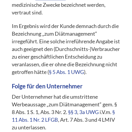
medizinische Zwecke bezeichnet werden,
vertraut sind.
Im Ergebnis wird der Kunde demnach durch die
Bezeichnung „zum Diätmanagement“
irregeführt. Eine solche irreführende Angabe ist
auch geeignet den (Durchschnitts-)Verbraucher
zu einer geschäftlichen Entscheidung zu
veranlassen, die er ohne die Bezeichnung nicht
getroffen hätte (
§ 5 Abs. 1 UWG
).
Folge für den Unternehmer
Der Unternehmer hat die umstrittene
Werbeaussage „zum Diätmanagement“ gem. §
8 Abs. 1 S. 1, Abs. 3 Nr. 2.
§§ 3
,
3a UWG
i.V.m.
§
11 Abs. 1 Nr. 2 LFGB
, Art. 7 Abs. 3 und 4 LMIV
zu unterlassen.