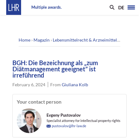
DE
Multiple awards.
Home
›
Magazin
›
Lebensmittelrecht & Arzneimittelrecht
›
BGH:
BGH: Die Bezeichnung als „zum
Diätmanagement geeignet” ist
irreführend
February 6, 2024
From
Giuliana Kolb
Your contact person
Evgeny Pustovalov
Specialist attorney for intellectual property rights
pustovalov@lhr-law.de