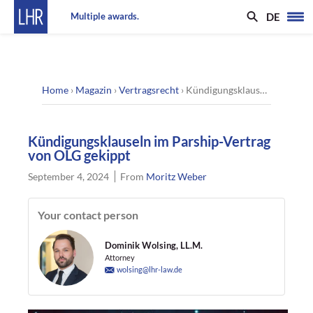
DE
Multiple awards.
Home
›
Magazin
›
Vertragsrecht
›
Kündigungsklauseln im Parship-Vertrag von OLG gekippt
Kündigungsklauseln im Parship-Vertrag
von OLG gekippt
September 4, 2024
From
Moritz Weber
Your contact person
Dominik Wolsing, LL.M.
Attorney
wolsing@lhr-law.de