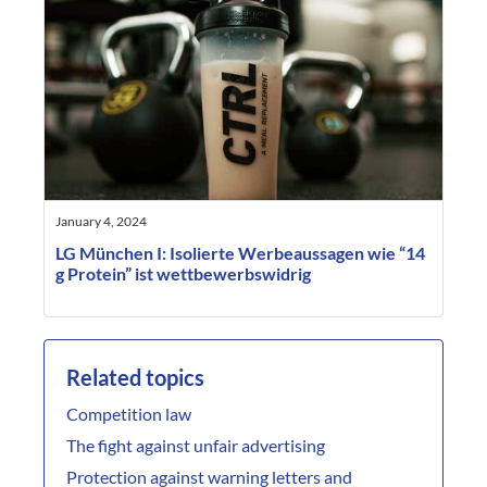
January 4, 2024
LG München I: Isolierte Werbeaussagen wie “14
g Protein” ist wettbewerbswidrig
Related topics
Competition law
The fight against unfair advertising
Protection against warning letters and