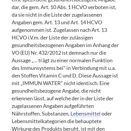
dar, die gem. Art. 10 Abs. 1 HCVO verboten ist,
da sie nicht in die Liste der zugelassenen
Angaben gem. Art. 13 und Art. 14 HCVO
aufgenommen ist. Zugelassen nach Art. 13
HCVO i.V.m. der Liste der zulässigen
gesundheitsbezogenen Angaben im Anhang der
VO (EU) Nr. 432/2012 ist demnach nur die
Aussage „… trägt zu einer normalen Funktion
des Immunsystems bei“ in Verbindung mit u.a.
den Stoffen Vitamin C und D. Diese Aussage ist
mit „IMMUN WATER“ nicht identisch. Eine
gesundheitsbezogene Angabe, die nicht
erkennen lässt, auf welche der in der Liste der
zugelassenen Angaben aufgeführten
Nährstoffen, Substanzen,
Lebensmittel
oder
Lebensmittelkategorien die behauptete
Wirkung des Produkts beruht, ist mit den