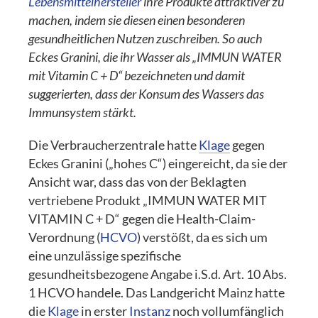
Lebensmittelhersteller
ihre Produkte attraktiver zu
machen, indem sie diesen einen besonderen
gesundheitlichen Nutzen zuschreiben. So auch
Eckes Granini, die ihr Wasser als „IMMUN WATER
mit Vitamin C + D“ bezeichneten und damit
suggerierten, dass der Konsum des Wassers das
Immunsystem stärkt.
Die Verbraucherzentrale hatte
Klage
gegen
Eckes Granini („hohes C“) eingereicht, da sie der
Ansicht war, dass das von der Beklagten
vertriebene Produkt „IMMUN WATER MIT
VITAMIN C + D“ gegen die Health-Claim-
Verordnung (
HCVO
) verstößt, da es sich um
eine unzulässige spezifische
gesundheitsbezogene Angabe i.S.d. Art. 10 Abs.
1 HCVO handele. Das Landgericht Mainz hatte
die
Klage
in erster
Instanz
noch vollumfänglich