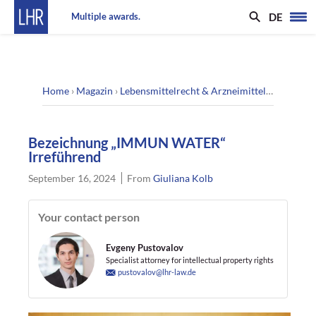
DE
Multiple awards.
Home
›
Magazin
›
Lebensmittelrecht & Arzneimittelrecht
›
Bez
Bezeichnung „IMMUN WATER“
Irreführend
September 16, 2024
From
Giuliana Kolb
Your contact person
Evgeny Pustovalov
Specialist attorney for intellectual property rights
pustovalov@lhr-law.de