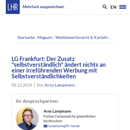
EN
Mehrfach ausgezeichnet.
Startseite
›
Magazin
›
Wettbewerbsrecht & Kartellrecht
›
LG Fra
LG Frankfurt: Der Zusatz
"selbstverständlich" ändert nichts an
einer irreführenden Werbung mit
Selbstverständlichkeiten
02.12.2014
Von
Arno Lampmann
Ihr Ansprechpartner
Arno Lampmann
Partner, Fachanwalt für gewerblichen
Rechtsschutz
lampmann@lhr-law.de