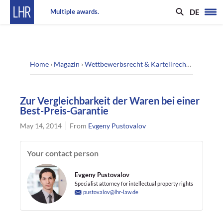
DE
Multiple awards.
Home
›
Magazin
›
Wettbewerbsrecht & Kartellrecht
›
Zur Vergl
Zur Vergleichbarkeit der Waren bei einer
Best-Preis-Garantie
May 14, 2014
From
Evgeny Pustovalov
Your contact person
Evgeny Pustovalov
Specialist attorney for intellectual property rights
pustovalov@lhr-law.de