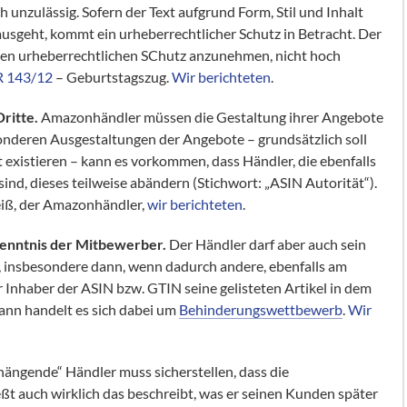
unzulässig. Sofern der Text aufgrund Form, Stil und Inhalt
usgeht, kommt ein urheberrechtlicher Schutz in Betracht. Der
inen urheberrechtlichen SChutz anzunehmen, nicht hoch
R 143/12
– Geburtstagszug.
Wir berichteten
.
ritte.
Amazonhändler müssen die Gestaltung ihrer Angebote
sonderen Ausgestaltungen der Angebote – grundsätzlich soll
existieren – kann es vorkommen, dass Händler, die ebenfalls
nd, dieses teilweise abändern (Stichwort: „ASIN Autorität“).
eiß, der Amazonhändler,
wir berichteten
.
enntnis der Mitbewerber.
Der Händler darf aber auch sein
, insbesondere dann, wenn dadurch andere, ebenfalls am
Inhaber der ASIN bzw. GTIN seine gelisteten Artikel in dem
ann handelt es sich dabei um
Behinderungswettbewerb
.
Wir
hängende“ Händler muss sicherstellen, dass die
eßt auch wirklich das beschreibt, was er seinen Kunden später