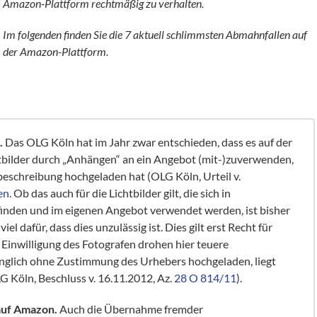
Amazon-Plattform rechtmäßig zu verhalten.
Im folgenden finden Sie die 7 aktuell schlimmsten Abmahnfallen auf
der Amazon-Plattform.
.
Das OLG Köln hat im Jahr zwar entschieden, dass es auf der
htbilder durch „Anhängen“ an ein Angebot (mit-)zuverwenden,
beschreibung hochgeladen hat (OLG Köln, Urteil v.
en
. Ob das auch für die Lichtbilder gilt, die sich in
inden und im eigenen Angebot verwendet werden, ist bisher
iel dafür, dass dies unzulässig ist. Dies gilt erst Recht für
 Einwilligung des Fotografen drohen hier teuere
glich ohne Zustimmung des Urhebers hochgeladen, liegt
G Köln, Beschluss v. 16.11.2012, Az.
28 O 814/11
).
auf Amazon.
Auch die Übernahme fremder