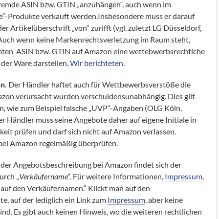
ine fremde ASIN bzw. GTIN „anzuhängen“, auch wenn im
e“-Produkte verkauft werden.Insbesondere muss er darauf
r Artikelüberschrift „von“ zurifft (vgl. zuletzt LG Düsseldorf,
.Auch wenn keine Markenrechtsverletzung im Raum steht,
mmten ASIN bzw. GTIN auf Amazon eine wettebwerbsrechtlche
 der Ware darstellen.
Wir berichteten
.
on.
Der Händler haftet auch für Wettbewerbsverstöße die
mazon verursacht wurden verschuldensunabhängig. Dies gilt
en, wie zum Beispiel falsche „UVP“-Angaben (OLG Köln,
er Händler muss seine Angebote daher auf eigene Initiale in
it prüfen und darf sich nicht auf Amazon verlassen.
bei Amazon regelmäßig überprüfen.
 der Angebotsbeschreibung bei Amazon findet sich der
urch „
Verkäufername“
. Für weitere Informationen,
Impressum
,
 auf den Verkäufernamen.“ Klickt man auf den
e, auf der lediglich ein Link zum
Impressum
, aber keine
ind. Es gibt auch keinen Hinweis, wo die weiteren rechtlichen