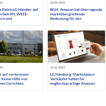
24
12.09.2024
s ElektroG Händler auf
BGH: Amazon hat überragende
 betrifft: WEEE-
marktübergreifende
rn und
Bedeutung für den
tsperrungen
Wettbewerb
24
12.12.2023
r auf verlorenem
LG Hamburg: Marketplace-
 Keine Hilfe von
Verkäufer haftet für
hen Gerichten
englischsprachige Amazon-
über Amazon
Inhalte mit