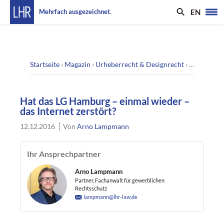
EN
Mehrfach ausgezeichnet.
Startseite
›
Magazin
›
Urheberrecht & Designrecht
›
Hat das LG
Hat das LG Hamburg – einmal wieder –
das Internet zerstört?
12.12.2016
Von
Arno Lampmann
Ihr Ansprechpartner
Arno Lampmann
Partner, Fachanwalt für gewerblichen
Rechtsschutz
lampmann@lhr-law.de