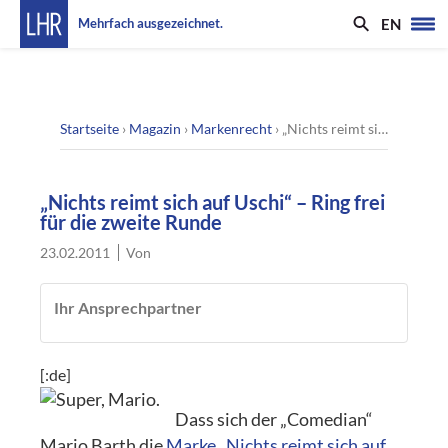
EN
Mehrfach ausgezeichnet.
Startseite
›
Magazin
›
Markenrecht
›
„Nichts reimt sich auf Uschi“ – Ring frei für die zweite Runde
„Nichts reimt sich auf Uschi“ – Ring frei
für die zweite Runde
23.02.2011
Von
Ihr Ansprechpartner
[:de]
Dass sich der „Comedian“
Mario Barth die
Marke
„Nichts reimt sich auf