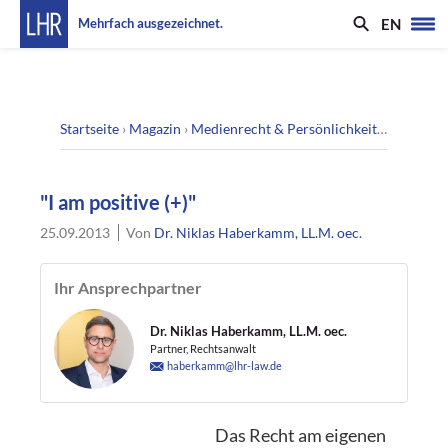
EN
Mehrfach ausgezeichnet.
Startseite
›
Magazin
›
Medienrecht & Persönlichkeitsrecht
›
"I 
"I am positive (+)"
25.09.2013
Von
Dr. Niklas Haberkamm, LL.M. oec.
Ihr Ansprechpartner
Dr. Niklas Haberkamm, LL.M. oec.
Partner, Rechtsanwalt
haberkamm@lhr-law.de
Das Recht am eigenen