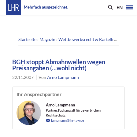
EN
Mehrfach ausgezeichnet.
Startseite
›
Magazin
›
Wettbewerbsrecht & Kartellrecht
›
BGH s
BGH stoppt Abmahnwellen wegen
Preisangaben (…wohl nicht)
22.11.2007
Von
Arno Lampmann
Ihr Ansprechpartner
Arno Lampmann
Partner, Fachanwalt für gewerblichen
Rechtsschutz
lampmann@lhr-law.de