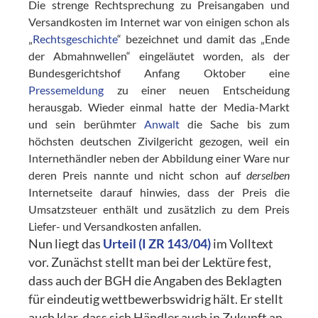
Die strenge Rechtsprechung zu Preisangaben und
Versandkosten im Internet war von einigen schon als
„
Rechtsgeschichte
“ bezeichnet und damit das „Ende
der Abmahnwellen“ eingeläutet worden, als der
Bundesgerichtshof Anfang Oktober eine
Pressemeldung
zu einer neuen Entscheidung
herausgab. Wieder einmal hatte der Media-Markt
und sein berühmter
Anwalt
die Sache bis zum
höchsten deutschen Zivilgericht gezogen, weil ein
Internethändler neben der Abbildung einer Ware nur
deren Preis nannte und nicht schon auf
derselben
Internetseite darauf hinwies, dass der Preis die
Umsatzsteuer enthält und zusätzlich zu dem Preis
Liefer- und Versandkosten anfallen.
Nun liegt das
Urteil (I ZR 143/04)
im Volltext
vor. Zunächst stellt man bei der Lektüre fest,
dass auch der BGH die Angaben des Beklagten
für eindeutig wettbewerbswidrig hält. Er stellt
auch klar, dass sich Händler auch in Zukunft an