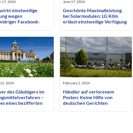
 17, 2024
June 17, 2024
wirkt einstweilige
Geschönte Maximalleistung
ung wegen
bei Solarmodulen: LG Köln
widriger Facebook-
erlässt einstweilige Verfügung
gs gegen
usbilder
 12, 2024
February 2, 2024
er des Gläubigers im
Händler auf verlorenem
gsmittelverfahren –
Posten: Keine Hilfe von
es eines bezifferten
deutschen Gerichten
es oder nur einer
gegenüber Amazon
tgröße?