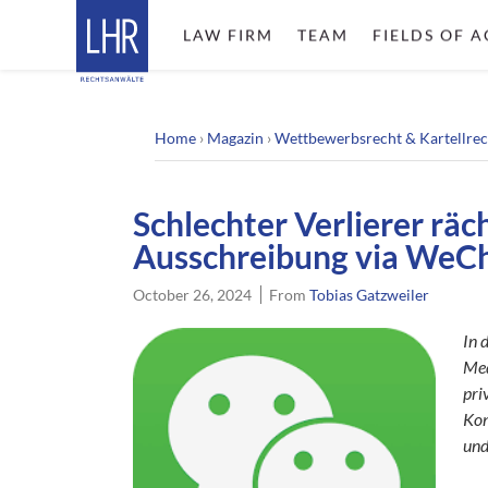
LAW FIRM
TEAM
FIELDS OF A
Home
›
Magazin
›
Wettbewerbsrecht & Kartellrec
Schlechter Verlierer räch
Ausschreibung via WeC
October 26, 2024
From
Tobias Gatzweiler
In 
Med
pri
Kon
und