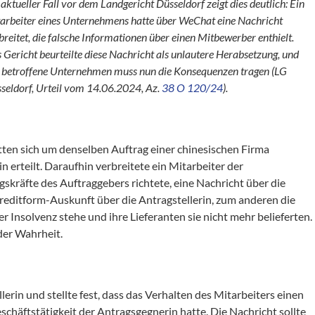
 aktueller Fall vor dem Landgericht Düsseldorf zeigt dies deutlich: Ein
arbeiter eines Unternehmens hatte über WeChat eine Nachricht
breitet, die falsche Informationen über einen Mitbewerber enthielt.
 Gericht beurteilte diese Nachricht als unlautere Herabsetzung, und
 betroffene Unternehmen muss nun die Konsequenzen tragen (LG
seldorf, Urteil vom 14.06.2024, Az.
38 O 120/24
).
tten sich um denselben Auftrag einer chinesischen Firma
 erteilt. Daraufhin verbreitete ein Mitarbeiter der
skräfte des Auftraggebers richtete, eine Nachricht über die
Creditform-Auskunft über die Antragstellerin, zum anderen die
r Insolvenz stehe und ihre Lieferanten sie nicht mehr belieferten.
der Wahrheit.
erin und stellte fest, dass das Verhalten des Mitarbeiters einen
chäftstätigkeit der Antragsgegnerin hatte. Die Nachricht sollte