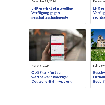
December 19, 2024
December
LHR erwirkt einstweilige
LHR er
Verfügung gegen
Verfüg
geschäftsschädigende
rechts
Äußerungen gegenüber
Postin
Geschäftspartnern
Hundea
March 6, 2024
February
OLG Frankfurt zu
Beschw
wettbewerbswidriger
Ordnun
Deutsche-Bahn-App und
Bedarf 
Wiederholungsgefahr
Antrag
Mindes