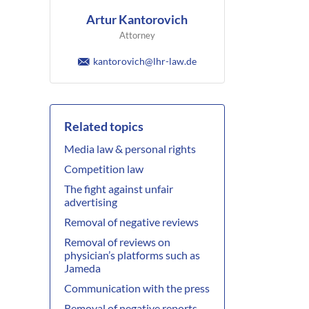
Artur Kantorovich
Attorney
kantorovich@lhr-law.de
Related topics
Media law & personal rights
Competition law
The fight against unfair
advertising
Removal of negative reviews
Removal of reviews on
physician’s platforms such as
Jameda
Communication with the press
Removal of negative reports