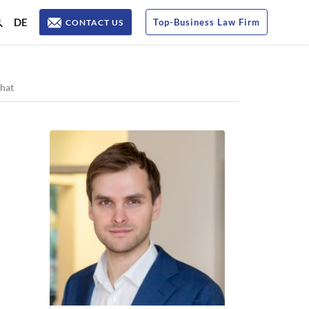
DE
Top
-
Business Law Firm
CONTACT US
Chat