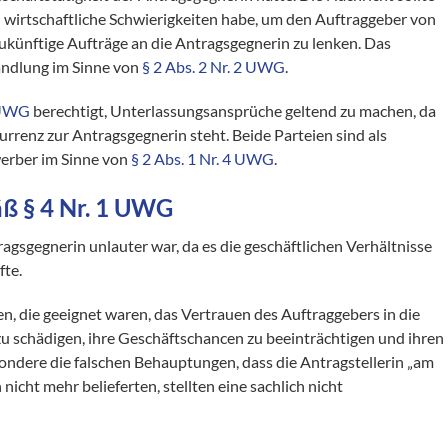
n wirtschaftliche Schwierigkeiten habe, um den Auftraggeber von
ukünftige Aufträge an die Antragsgegnerin zu lenken. Das
Handlung im Sinne von
§ 2 Abs. 2 Nr. 2 UWG
.
1 UWG
berechtigt, Unterlassungsansprüche geltend zu machen, da
urrenz zur Antragsgegnerin steht. Beide Parteien sind als
werber im Sinne von
§ 2 Abs. 1 Nr. 4 UWG
.
äß
§ 4 Nr. 1 UWG
agsgegnerin unlauter war, da es die geschäftlichen Verhältnisse
fte.
n, die geeignet waren, das Vertrauen des Auftraggebers in die
zu schädigen, ihre Geschäftschancen zu beeinträchtigen und ihren
sondere die falschen Behauptungen, dass die Antragstellerin „am
nicht mehr belieferten, stellten eine sachlich nicht