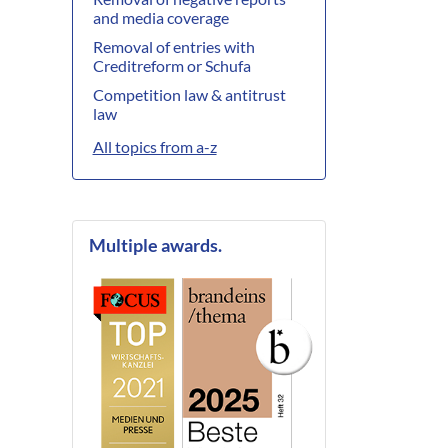
and media coverage
Removal of entries with
Creditreform or Schufa
Competition law & antitrust
law
All topics from a-z
Multiple awards.