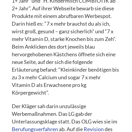
1+ Jahr” und “H. Kindermilch COMBIOTIK ab
2+ Jahr”. Auf ihrer Webseite bewarb sie diese
Produkte mit einem abrufbaren Werbespot.
Darin hieß es: “7 x mehr brauchst du als ich,
wirst groß, gesund – ganz sicherlich” und “7 x
mehr Vitamin D, starke Knochen bis zum Zeh“.
Beim Anklicken des dort jeweils blau
hervorgehobenen Kästchens öffnete sich eine
neue Seite, auf der sich die folgende
Erläuterung befand: “Kleinkinder benötigen bis
zu 3 x mehr Calcium und sogar 7 x mehr
Vitamin D als Erwachsene pro kg
Körpergewicht”.
Der Kläger sah darin unzulässige
Werbemaßnahmen. Das LG gab der
Unterlassungsklage statt. Das OLG wies sie im
Berufungsverfahren
ab. Auf die
Revision
des