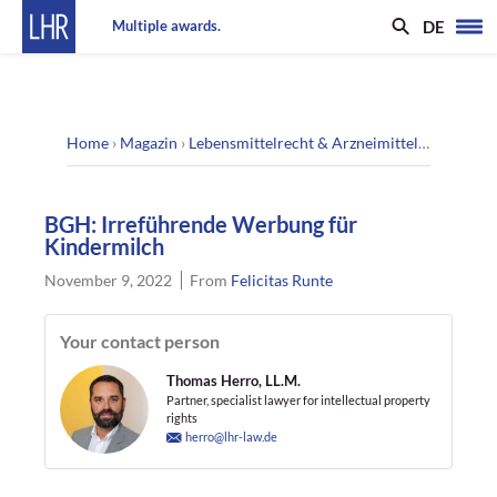
DE
Multiple awards.
Home
›
Magazin
›
Lebensmittelrecht & Arzneimittelrecht
›
BGH:
BGH: Irreführende Werbung für
Kindermilch
November 9, 2022
From
Felicitas Runte
Your contact person
Thomas Herro, LL.M.
Partner, specialist lawyer for intellectual property
rights
herro@lhr-law.de