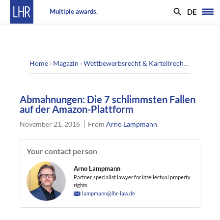
DE
Multiple awards.
Home
›
Magazin
›
Wettbewerbsrecht & Kartellrecht
›
Abmahnun
Abmahnungen: Die 7 schlimmsten Fallen
auf der Amazon-Plattform
November 21, 2016
From
Arno Lampmann
Your contact person
Arno Lampmann
Partner, specialist lawyer for intellectual property
rights
lampmann@lhr-law.de