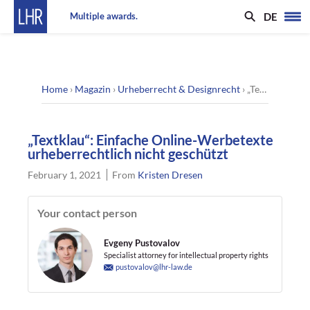
DE
Multiple awards.
Home
›
Magazin
›
Urheberrecht & Designrecht
›
„Textklau“: Einfache Online-Werbetexte urheberrechtlich nicht geschützt
„Textklau“: Einfache Online-Werbetexte
urheberrechtlich nicht geschützt
February 1, 2021
From
Kristen Dresen
Your contact person
Evgeny Pustovalov
Specialist attorney for intellectual property rights
pustovalov@lhr-law.de