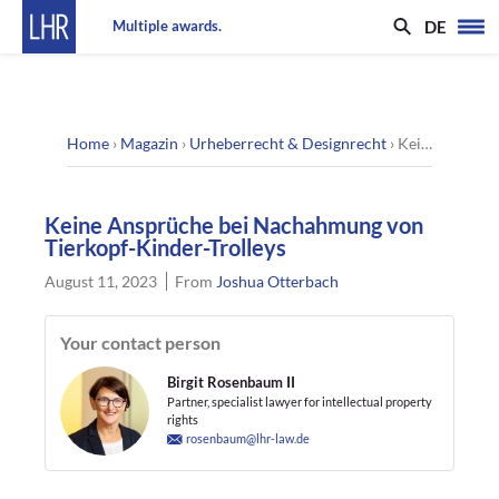
DE
Multiple awards.
Home
›
Magazin
›
Urheberrecht & Designrecht
›
Keine Ansprüche bei Nachahmung von Tierkopf-Kinder-Trolleys
Keine Ansprüche bei Nachahmung von
Tierkopf-Kinder-Trolleys
August 11, 2023
From
Joshua Otterbach
Your contact person
Birgit Rosenbaum II
Partner, specialist lawyer for intellectual property
rights
rosenbaum@lhr-law.de