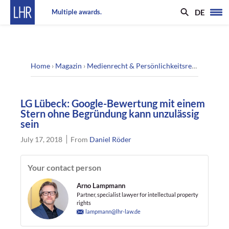
DE
Multiple awards.
Home
›
Magazin
›
Medienrecht & Persönlichkeitsrecht
›
LG Lüb
LG Lübeck: Google-Bewertung mit einem
Stern ohne Begründung kann unzulässig
sein
July 17, 2018
From
Daniel Röder
Your contact person
Arno Lampmann
Partner, specialist lawyer for intellectual property
rights
lampmann@lhr-law.de