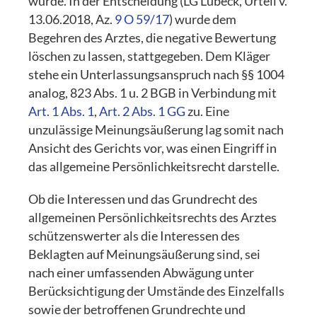
würde. In der Entscheidung (LG Lübeck, Urteil v.
13.06.2018, Az.
9 O 59/17
) wurde dem
Begehren des Arztes, die negative Bewertung
löschen zu lassen, stattgegeben. Dem Kläger
stehe ein Unterlassungsanspruch nach §§ 1004
analog, 823 Abs. 1 u. 2 BGB in Verbindung mit
Art. 1 Abs. 1
,
Art. 2 Abs. 1 GG
zu. Eine
unzulässige Meinungsäußerung lag somit nach
Ansicht des Gerichts vor, was einen Eingriff in
das allgemeine Persönlichkeitsrecht darstelle.
Ob die Interessen und das Grundrecht des
allgemeinen Persönlichkeitsrechts des Arztes
schützenswerter als die Interessen des
Beklagten auf Meinungsäußerung sind, sei
nach einer umfassenden Abwägung unter
Berücksichtigung der Umstände des Einzelfalls
sowie der betroffenen Grundrechte und