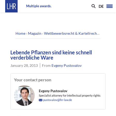
DE
Multiple awards.
Home
›
Magazin
›
Wettbewerbsrecht & Kartellrecht
›
Lebende P
Lebende Pflanzen sind keine schnell
verderbliche Ware
January 28, 2013
From
Evgeny Pustovalov
Your contact person
Evgeny Pustovalov
Specialist attorney for intellectual property rights
pustovalov@lhr-law.de