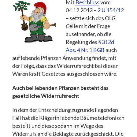
Mit
Beschluss
vom
04.12.2012 –
2 U 154/12
– setzte sich das OLG
Celle mit der Frage
auseinander, ob die
Regelung des
§ 312d
Abs. 4 Nr. 1 BGB
auch
auf lebende Pflanzen Anwendung findet, mit
der Folge, dass das Widerrufsrecht bei diesen
Waren kraft Gesetztes ausgeschlossen wäre.
Auch bei lebenden Pflanzen besteht das
gesetzliche Widerrufsrecht
In dem der Entscheidung zugrunde liegenden
Fall hat die Klägerin lebende Bäume telefonisch
bestellt und diese sodann im Wege des
Widerrufs an die Beklagte zurückgeschickt. Die