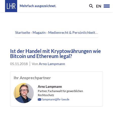
EN
Mehrfach ausgezeichnet.
Startseite
›
Magazin
›
Medienrecht & Persönlichkeitsrecht
›
Ist
Ist der Handel mit Kryptowährungen wie
Bitcoin und Ethereum legal?
05.11.2018
Von
Arno Lampmann
Ihr Ansprechpartner
Arno Lampmann
Partner, Fachanwalt für gewerblichen
Rechtsschutz
lampmann@lhr-law.de