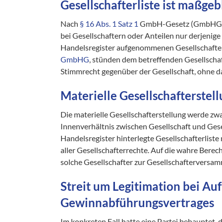
Gesellschafterliste ist maßgeb
Nach
§ 16 Abs. 1 Satz 1
GmbH-Gesetz (GmbHG) gel
bei Gesellschaftern oder Anteilen nur derjenige 
Handelsregister aufgenommenen Gesellschafterl
GmbHG
, stünden dem betreffenden Gesellschaf
Stimmrecht gegenüber der Gesellschaft, ohne d
Materielle Gesellschafterstel
Die materielle Gesellschafterstellung werde zwa
Innenverhältnis zwischen Gesellschaft und Gesel
Handelsregister hinterlegte Gesellschafterliste
aller Gesellschafterrechte. Auf die wahre Bere
solche Gesellschafter zur Gesellschafterversamm
Streit um Legitimation bei Au
Gewinnabführungsvertrages
Im konkreten Fall hatte eine Partei behauptet,