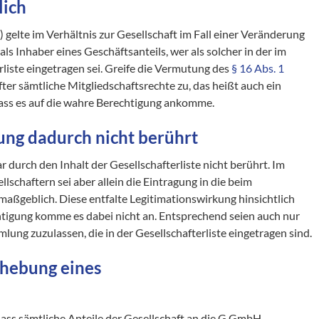
lich
te im Verhältnis zur Gesellschaft im Fall einer Veränderung
als Inhaber eines Geschäftsanteils, wer als solcher in der im
iste eingetragen sei. Greife die Vermutung des
§ 16 Abs. 1
ter sämtliche Mitgliedschaftsrechte zu, das heißt auch ein
ass es auf die wahre Berechtigung ankomme.
lung dadurch nicht berührt
r durch den Inhalt der Gesellschafterliste nicht berührt. Im
lschaftern sei aber allein die Eintragung in die beim
 maßgeblich. Diese entfalte Legitimationswirkung hinsichtlich
chtigung komme es dabei nicht an. Entsprechend seien auch nur
lung zuzulassen, die in der Gesellschafterliste eingetragen sind.
fhebung eines
 dass sämtliche Anteile der Gesellschaft an die G GmbH