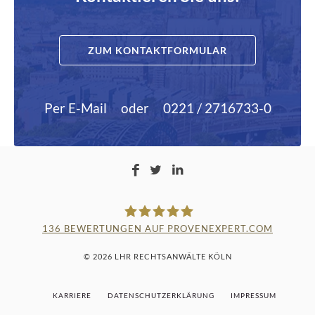
ZUM KONTAKTFORMULAR
Per E-Mail
oder
0221 / 2716733-0
136
BEWERTUNGEN AUF PROVENEXPERT.COM
LAMPMANN, HABERKAMM &
© 2026 LHR RECHTSANWÄLTE KÖLN
ROSENBAUM
KARRIERE
DATENSCHUTZERKLÄRUNG
IMPRESSUM