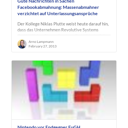
Gute Nachrichten in Sachen
Facebookabmahnung: Massenabmahner
verzichtet auf Unterlassungsansprüche
Der Kollege Niklas Plutte weist heute darauf hin,
dass das Unternehmen Revolutive Systems
GmbH (fürher Binary Services GmbH) jedenfalls
seinen Mandanten gegenüber wegen…
Arno Lampmann
February 27, 2013
Nintendo vor Endgegner EuGH