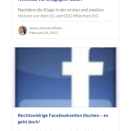
Nachdem die Klage in der ersten und zweiten
Instanz vor dem LG und OLG München (LG
München I, Urteil v. 14.10.2009 21 O 22196/08
und OLG München, Urteil v. 9.6.2011, Az. 6…
Janina Johnen (ehem. Ruland)
February 26, 2013
Rechtswidrige Facebookseiten löschen – es
geht doch!