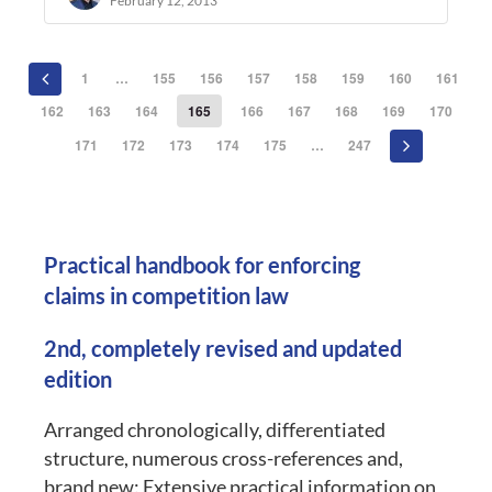
February 12, 2013
1
…
155
156
157
158
159
160
161
162
163
164
165
166
167
168
169
170
171
172
173
174
175
…
247
Practical handbook for enforcing
claims in competition law
2nd, completely revised and updated
edition
Arranged chronologically, differentiated
structure, numerous cross-references and,
brand new: Extensive practical information on