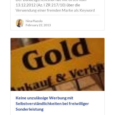
13.12.2012 (Az. I ZR 217/10) über die
Verwendung einer fremden Marke als Keyword
im Google-Advertising-Verfahren entschieden.
Im…
Nina Piazolo
February 22, 2013
Keine unzulässige Werbung mit
Selbstverständlichkeiten bei freiwilliger
Sonderleistung