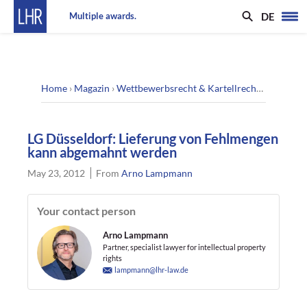
DE
Multiple awards.
Home
›
Magazin
›
Wettbewerbsrecht & Kartellrecht
›
LG Düsse
LG Düsseldorf: Lieferung von Fehlmengen
kann abgemahnt werden
May 23, 2012
From
Arno Lampmann
Your contact person
Arno Lampmann
Partner, specialist lawyer for intellectual property
rights
lampmann@lhr-law.de