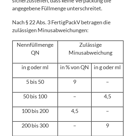
sicherzustellen, dass keine Verpackung die
angegebene Füllmenge unterschreitet.
Nach § 22 Abs. 3 FertigPackV betragen die
zulässigen Minusabweichungen:
Nennfüllmenge
Zulässige
QN
Minusabweichung
in g oder ml
in % von QN
in g oder ml
5 bis 50
9
–
50 bis 100
–
4,5
100 bis 200
4,5
–
200 bis 300
–
9