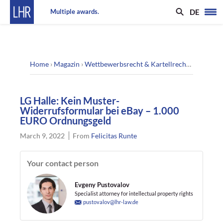
DE
Multiple awards.
Home
›
Magazin
›
Wettbewerbsrecht & Kartellrecht
›
LG Halle
LG Halle: Kein Muster-
Widerrufsformular bei eBay – 1.000
EURO Ordnungsgeld
March 9, 2022
From
Felicitas Runte
Your contact person
Evgeny Pustovalov
Specialist attorney for intellectual property rights
pustovalov@lhr-law.de