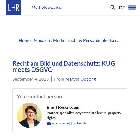
DE
Multiple awards.
Home
›
Magazin
›
Medienrecht & Persönlichkeitsrecht
›
Recht 
Recht am Bild und Datenschutz: KUG
meets DSGVO
September 4, 2023
From
Marvin Oppong
Your contact person
Birgit Rosenbaum II
Partner, specialist lawyer for intellectual property
rights
rosenbaum@lhr-law.de