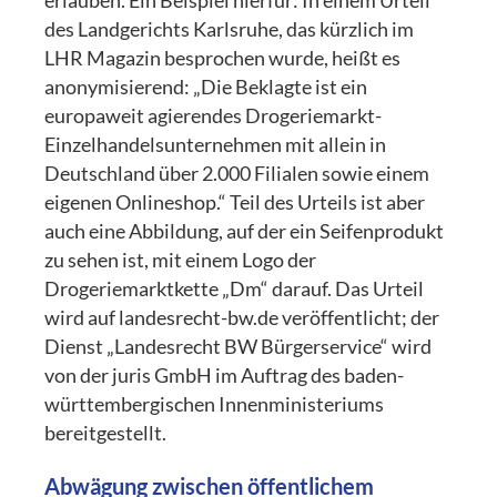
erlauben. Ein Beispiel hierfür: In einem Urteil
des Landgerichts Karlsruhe, das kürzlich im
LHR Magazin besprochen wurde, heißt es
anonymisierend: „Die Beklagte ist ein
europaweit agierendes Drogeriemarkt-
Einzelhandelsunternehmen mit allein in
Deutschland über 2.000 Filialen sowie einem
eigenen Onlineshop.“ Teil des Urteils ist aber
auch eine Abbildung, auf der ein Seifenprodukt
zu sehen ist, mit einem Logo der
Drogeriemarktkette „Dm“ darauf. Das Urteil
wird auf landesrecht-bw.de veröffentlicht; der
Dienst „Landesrecht BW Bürgerservice“ wird
von der juris GmbH im Auftrag des baden-
württembergischen Innenministeriums
bereitgestellt.
Abwägung zwischen öffentlichem