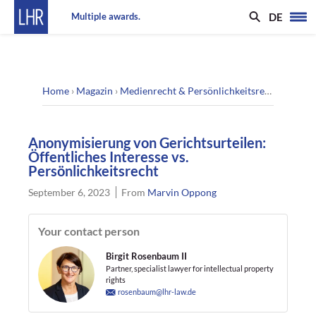
DE
Multiple awards.
Home
›
Magazin
›
Medienrecht & Persönlichkeitsrecht
›
Anonym
Anonymisierung von Gerichtsurteilen:
Öffentliches Interesse vs.
Persönlichkeitsrecht
September 6, 2023
From
Marvin Oppong
Your contact person
Birgit Rosenbaum II
Partner, specialist lawyer for intellectual property
rights
rosenbaum@lhr-law.de