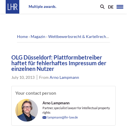
DE
Multiple awards.
Home
›
Magazin
›
Wettbewerbsrecht & Kartellrecht
›
OLG Düsse
OLG Düsseldorf: Plattformbetreiber
haftet für fehlerhaftes Impressum der
einzelnen Nutzer
July 10, 2013
From
Arno Lampmann
Your contact person
Arno Lampmann
Partner, specialist lawyer for intellectual property
rights
lampmann@lhr-law.de