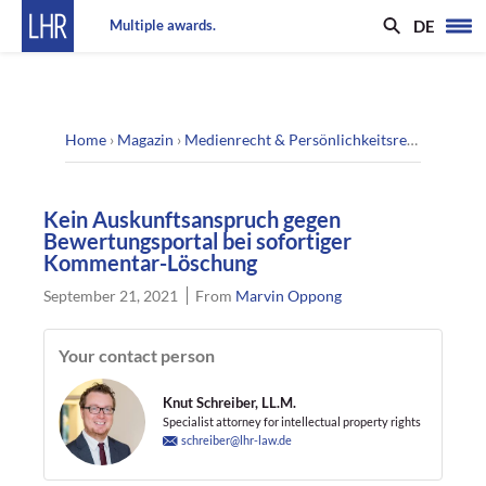
DE
Multiple awards.
Home
›
Magazin
›
Medienrecht & Persönlichkeitsrecht
›
Kein A
Kein Auskunftsanspruch gegen
Bewertungsportal bei sofortiger
Kommentar-Löschung
September 21, 2021
From
Marvin Oppong
Your contact person
Knut Schreiber, LL.M.
Specialist attorney for intellectual property rights
schreiber@lhr-law.de