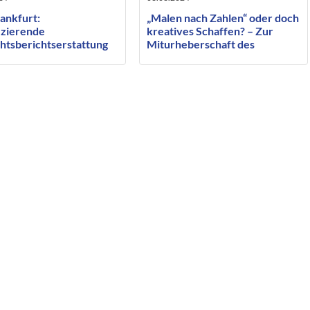
ankfurt:
„Malen nach Zahlen“ oder doch
izierende
kreatives Schaffen? – Zur
htsberichtserstattung
Miturheberschaft des
i ausreichender
beauftragten ausführenden
iger Konfrontation des
Künstlers
fenen