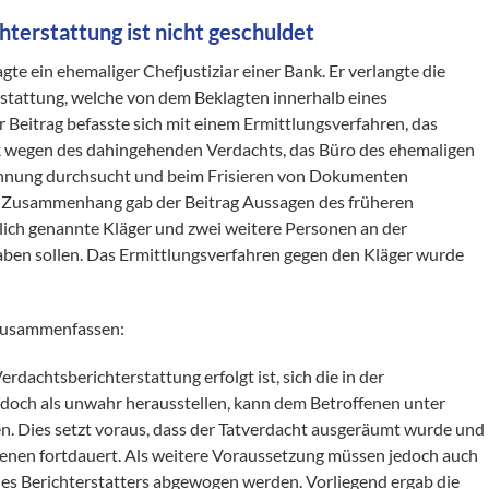
terstattung ist nicht geschuldet
e ein ehemaliger Chefjustiziar einer Bank. Er verlangte die
erstattung, welche von dem Beklagten innerhalb eines
eitrag befasste sich mit einem Ermittlungsverfahren, das
nk wegen des dahingehenden Verdachts, das Büro des ehemaligen
ohnung durchsucht und beim Frisieren von Dokumenten
em Zusammenhang gab der Beitrag Aussagen des früheren
lich genannte Kläger und zwei weitere Personen an der
en sollen. Das Ermittlungsverfahren gegen den Kläger wurde
 zusammenfassen:
erdachtsberichterstattung erfolgt ist, sich die in der
doch als unwahr herausstellen, kann dem Betroffenen unter
. Dies setzt voraus, dass der Tatverdacht ausgeräumt wurde und
ffenen fortdauert. Als weitere Voraussetzung müssen jedoch auch
des Berichterstatters abgewogen werden. Vorliegend ergab die