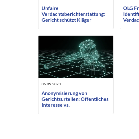
Unfaire
OLG Fr
Verdachtsberichterstattung:
Identif
Gericht schützt Kläger
Verdac
nur be
vorher
Betrof
06.09.2023
Anonymisierung von
Gerichtsurteilen: Öffentliches
Interesse vs.
Persönlichkeitsrecht