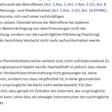
tsrecht des Betroffenen (
Art. 2 Abs. 1
,
Art. 1 Abs. 1 GG
,
Art. 8
Meinungs- und Medienfreiheit (
Art. 5 Abs. 1 GG
,
Art. 10 EMRK
),
 konnte, sich nach einer rechtmäßigen
zu setzen. Deshalb könne der Betroffene bei späterer
 Beeinträchtigung von dem Presseorgan nicht die
ttung, sondern nur die nachträgliche Mitteilung (Nachtrag)
der berichtete Verdacht nicht mehr aufrechterhalten werde.
n Persönlichkeitsrechte verletzt sind, nicht zufriedenstellend. Es
ungsanspruch bejaht wurde. Nachteilhaft ist jedoch, dass dieser
r Verdachtsberichterstattung nicht gezwungen ist, seine
ren, sondern nur dazu verpflichtet ist, in einer gesonderten
er ursprüngliche Verdacht nicht weiterbesteht. Für den
ich, dass gerade im Zeitalter des Internets, der ursprüngliche
n kann, ohne dass ein etwaiger Internetnutzer die nachträgliche
kt.