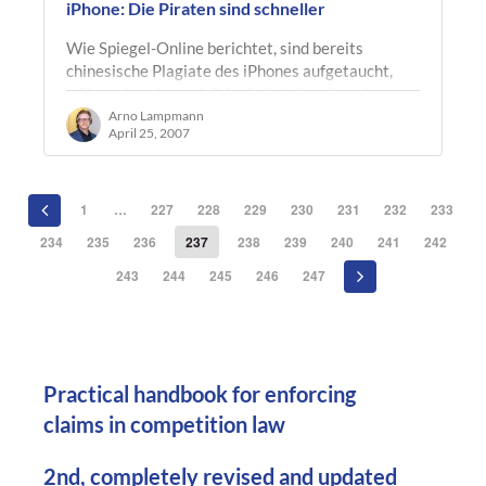
iPhone: Die Piraten sind schneller
Wie Spiegel-Online berichtet, sind bereits
chinesische Plagiate des iPhones aufgetaucht,
während apple noch Schwierigkeiten hat, das
Original überhaupt erst auf den Markt zu…
Arno Lampmann
April 25, 2007
1
…
227
228
229
230
231
232
233
234
235
236
237
238
239
240
241
242
243
244
245
246
247
Practical handbook for enforcing
claims in competition law
2nd, completely revised and updated