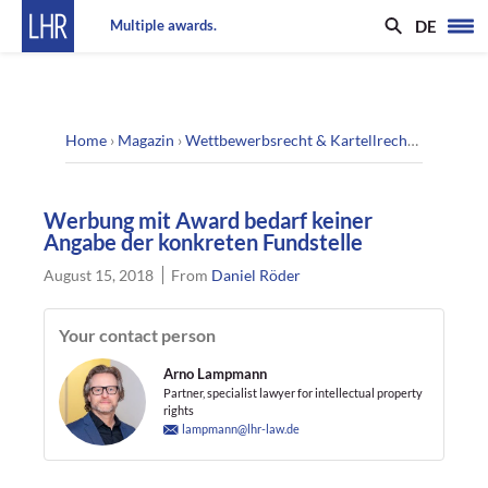
DE
Multiple awards.
Home
›
Magazin
›
Wettbewerbsrecht & Kartellrecht
›
Werbung 
Werbung mit Award bedarf keiner
Angabe der konkreten Fundstelle
August 15, 2018
From
Daniel Röder
Your contact person
Arno Lampmann
Partner, specialist lawyer for intellectual property
rights
lampmann@lhr-law.de