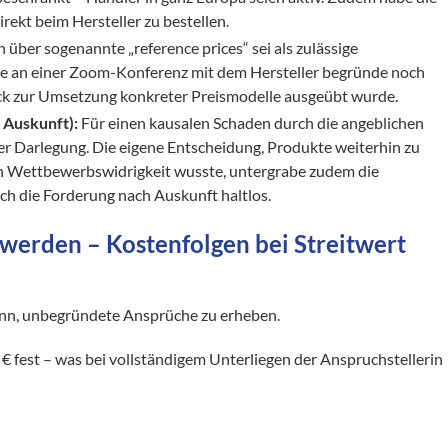
rekt beim Hersteller zu bestellen​.
ber sogenannte „reference prices“ sei als zulässige
me an einer Zoom-Konferenz mit dem Hersteller begründe noch
uck zur Umsetzung konkreter Preismodelle ausgeübt wurde​.
 Auskunft):
Für einen kausalen Schaden durch die angeblichen
rer Darlegung. Die eigene Entscheidung, Produkte weiterhin zu
n Wettbewerbswidrigkeit wusste, untergrabe zudem die
uch die Forderung nach Auskunft haltlos.
erden – Kostenfolgen bei Streitwert
 kann, unbegründete Ansprüche zu erheben.
 € fest – was bei vollständigem Unterliegen der Anspruchstellerin