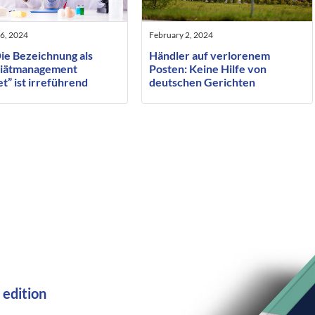
6, 2024
February 2, 2024
ie Bezeichnung als
Händler auf verlorenem
iätmanagement
Posten: Keine Hilfe von
t” ist irreführend
deutschen Gerichten
gegenüber Amazon
 edition