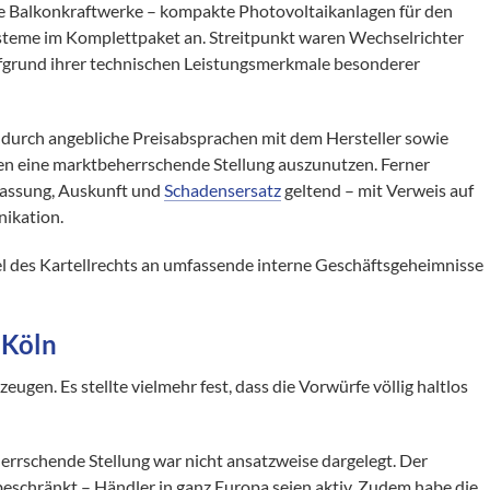
 Balkonkraftwerke – kompakte Photovoltaikanlagen für den
steme im Komplettpaket an. Streitpunkt waren Wechselrichter
aufgrund ihrer technischen Leistungsmerkmale besonderer
, durch angebliche Preisabsprachen mit dem Hersteller sowie
gen eine marktbeherrschende Stellung auszunutzen. Ferner
lassung, Auskunft und
Schadensersatz
geltend – mit Verweis auf
ikation.
el des Kartellrechts an umfassende interne Geschäftsgeheimnisse
 Köln
eugen. Es stellte vielmehr fest, dass die Vorwürfe völlig haltlos
rrschende Stellung war nicht ansatzweise dargelegt. Der
beschränkt – Händler in ganz Europa seien aktiv. Zudem habe die