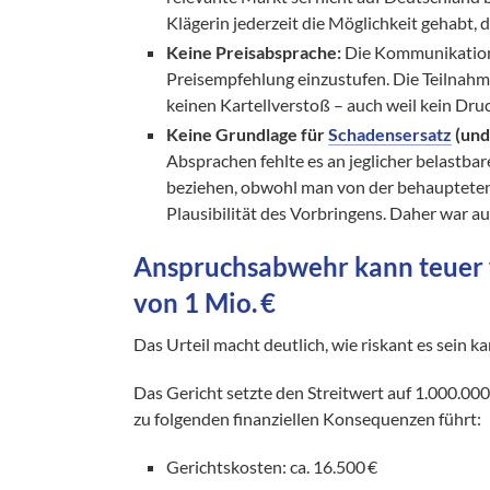
Klägerin jederzeit die Möglichkeit gehabt, di
Keine Preisabsprache:
Die Kommunikation ü
Preisempfehlung einzustufen. Die Teilnah
keinen Kartellverstoß – auch weil kein Dr
Keine Grundlage für
Schadensersatz
(und
Absprachen fehlte es an jeglicher belastba
beziehen, obwohl man von der behauptete
Plausibilität​ des Vorbringens. Daher war a
Anspruchsabwehr kann teuer w
von 1 Mio. €
Das Urteil macht deutlich, wie riskant es sein
Das Gericht setzte den Streitwert auf 1.000.000
zu folgenden finanziellen Konsequenzen führt:
Gerichtskosten: ca. 16.500 €