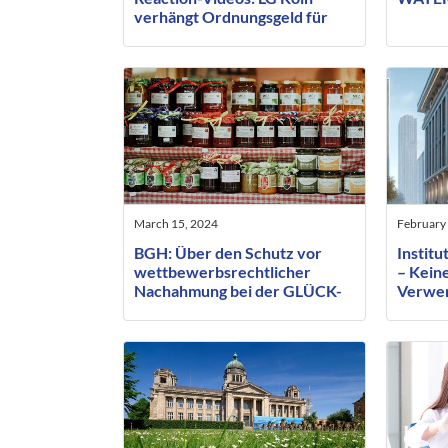
verhängt Ordnungsgeld für
Inhalte Dritter
March 15, 2024
February
BGH: Über den Schutz vor
Institu
wettbewerbsrechtlicher
– Keine
Nachahmung bei der GLÜCK-
Verwen
Konfitüre
“Instit
GmbH