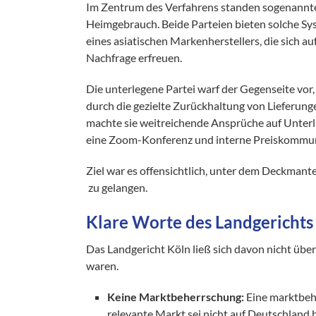
Im Zentrum des Verfahrens standen sogenannte
Heimgebrauch. Beide Parteien bieten solche Sy
eines asiatischen Markenherstellers, die sich 
Nachfrage erfreuen.
Die unterlegene Partei warf der Gegenseite vor
durch die gezielte Zurückhaltung von Lieferun
machte sie weitreichende Ansprüche auf Unter
eine Zoom-Konferenz und interne Preiskommun
Ziel war es offensichtlich, unter dem Deckmant
zu gelangen.
Klare Worte des Landgerichts
Das Landgericht Köln ließ sich davon nicht überz
waren.
Keine Marktbeherrschung:
Eine marktbehe
relevante Markt sei nicht auf Deutschland 