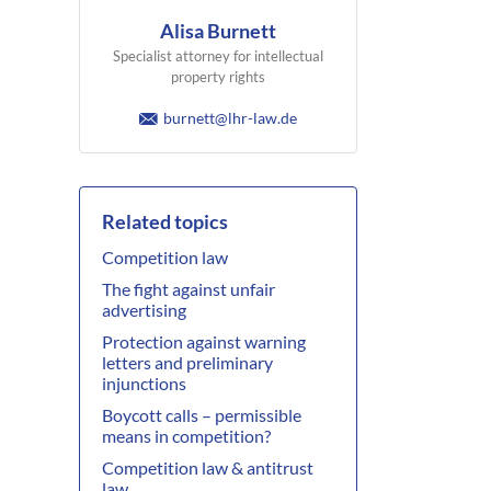
Alisa Burnett
Specialist attorney for intellectual
property rights
burnett@lhr-law.de
Related topics
Competition law
The fight against unfair
advertising
Protection against warning
letters and preliminary
injunctions
Boycott calls – permissible
means in competition?
Competition law & antitrust
law