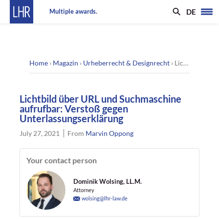
DE
Multiple awards.
Home
›
Magazin
›
Urheberrecht & Designrecht
›
Lichtbild über URL und Suchmaschine aufrufbar: Verstoß gegen Unterlassungserklärung
Lichtbild über URL und Suchmaschine
aufrufbar: Verstoß gegen
Unterlassungserklärung
July 27, 2021
From
Marvin Oppong
Your contact person
Dominik Wolsing, LL.M.
Attorney
wolsing@lhr-law.de