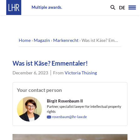
DE
Multiple awards.
Home
›
Magazin
›
Markenrecht
›
Was ist Käse? Emmentaler!
Was ist Käse? Emmentaler!
December 6, 2023
From
Victoria Thüsing
Your contact person
Birgit Rosenbaum II
Partner, specialist lawyer for intellectual property
rights
rosenbaum@lhr-law.de