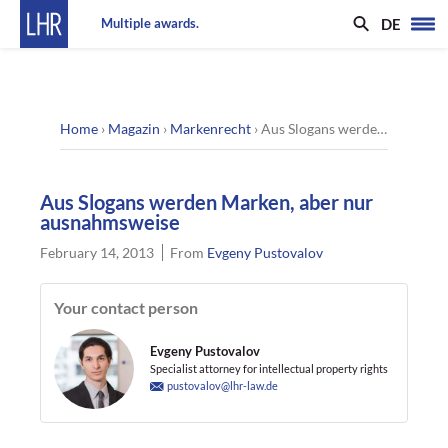
DE
Multiple awards.
Home
›
Magazin
›
Markenrecht
›
Aus Slogans werden Marken, aber nur ausnahmsweise
Aus Slogans werden Marken, aber nur
ausnahmsweise
February 14, 2013
From
Evgeny Pustovalov
Your contact person
Evgeny Pustovalov
Specialist attorney for intellectual property rights
pustovalov@lhr-law.de