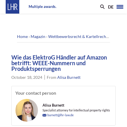
DE
Multiple awards.
Home
›
Magazin
›
Wettbewerbsrecht & Kartellrecht
›
Wie das 
Wie das ElektroG Händler auf Amazon
betrifft: WEEE-Nummern und
Produktsperrungen
October 18, 2024
From
Alisa Burnett
Your contact person
Alisa Burnett
Specialist attorney for intellectual property rights
burnett@lhr-law.de