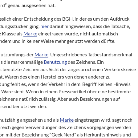
rd” genau ausgesehen hat.
sslich einer Entscheidung des BGH, in der es um den Aufdruck
dungsstücken ging,
hier
darauf hingewiesen, dass die Tatsache,
 Klasse als
Marke
eingetragen wurde, nicht automatisch
ndem und in keiner Weise mehr genutzt werden dürfte.
chutzumfangs der
Marke
. Ungeschriebenes Tatbestandsmerkmal
aus die markenmäßige
Benutzung
des Zeichens. Ein
 benutzte Zeichen aus Sicht der angesprochenen Verkehrskreise
, Waren des einen Herstellers von denen anderer zu
ng fehlt es, wenn der Verkehr in dem Begriff keinen Hinweis
 Ware sieht. Wenn in einem Presseartikel über eine bestimmte
eichnens natürlich zulässig. Aber auch Bezeichnungen auf
isend benutzt werden.
chutzfähig angesehen und als
Marke
eingetragen wird, sagt noch
olgreich gegen Verwendungen des Zeichens vorgegangen werden
ion mit der Bezeichnung “Geek Nerd” als Herkunftshinweis und