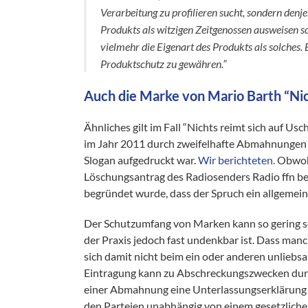
Verarbeitung zu profilieren sucht, sondern denj
Produkts als witzigen Zeitgenossen ausweisen so
vielmehr die Eigenart des Produkts als solches.
Produktschutz zu gewähren.”
Auch die Marke von Mario Barth “Nich
Ähnliches gilt im Fall “Nichts reimt sich auf Usch
im Jahr 2011 durch zweifelhafte Abmahnungen d
Slogan aufgedruckt war.
Wir berichteten.
Obwohl
Löschungsantrag des Radiosenders Radio ffn b
begründet wurde, dass der Spruch ein allgemein
Der Schutzumfang von Marken kann so gering se
der Praxis jedoch fast undenkbar ist. Dass man
sich damit nicht beim ein oder anderen unliebs
Eintragung kann zu Abschreckungszwecken durc
einer Abmahnung eine Unterlassungserklärung ab
den Parteien unabhängig von einem gesetzliche