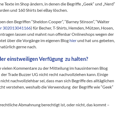
e Texte im Shop ändern, in denen die Begriffe „Geek“ und „Nerd“
den und 160 Shirts bei eBay löschen.
n den Begriffen “Sheldon Cooper”, “Barney Stinson”, “Walter
er 302013041166
) für Becher, T-Shirts, Hemden, Mützen, Hosen,
 eintragen lassen und mahnt nun offenbar Onlineshops wegen der
chtet über die Vorgänge im eigenen Blog
hier
und hat uns gebeten,
atürlich gerne nach.
er einstweiligen Verfügung zu halten?
die vielen Kommentare zu der Mitteilung im hausinternen Blog
 der Trade Buzzer UG nicht recht nachvollziehen kann. Einige
 nicht nachvollziehbar sei, dass man sich Begriffe des alltäglichen
cht verstehen, weshalb die Verwendung der Begriffe wie “Geek”
nrechtliche Abmahnung berechtigt ist, oder nicht, das kommt –