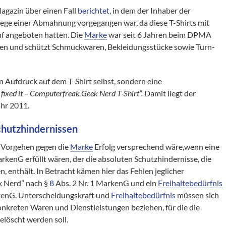
gazin über einen Fall
berichtet
, in dem der Inhaber der
ge einer Abmahnung vorgegangen war, da diese T-Shirts mit
f angeboten hatten. Die
Marke
war seit 6 Jahren beim DPMA
en und schützt Schmuckwaren, Bekleidungsstücke sowie Turn-
in Aufdruck auf dem T-Shirt selbst, sondern eine
fixed it – Computerfreak Geek Nerd T-Shirt”.
Damit liegt der
ahr 2011.
chutzhindernissen
n Vorgehen gegen die
Marke
Erfolg versprechend wäre,wenn eine
rkenG erfüllt wären, der die absoluten Schutzhindernisse, die
enthält. In Betracht kämen hier das Fehlen jeglicher
k Nerd” nach §
8
Abs. 2 Nr. 1 MarkenG und ein
Freihaltebedürfnis
kenG. Unterscheidungskraft und
Freihaltebedürfnis
müssen sich
konkreten Waren und Dienstleistungen beziehen, für die die
elöscht werden soll.