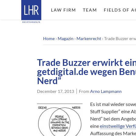
LAW FIRM
TEAM
FIELDS OF A
Home
›
Magazin
›
Markenrecht
›
Trade Buzzer erw
Trade Buzzer erwirkt ei
getdigital.de wegen Be
Nerd”
December 17, 2013
From
Arno Lampmann
Es ist mal wieder sow
Stuff Supplier” eine
Nerd” bei dem Angebot 
eine
einstweilige Ver
Auffassung des Marken