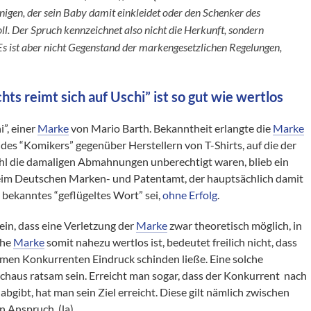
enigen, der sein Baby damit einkleidet oder den Schenker des
ll. Der Spruch kennzeichnet also nicht die Herkunft, sondern
 Es ist aber nicht Gegenstand der markengesetzlichen Regelungen,
ts reimt sich auf Uschi” ist so gut wie wertlos
i”, einer
Marke
von Mario Barth. Bekanntheit erlangte die
Marke
es “Komikers” gegenüber Herstellern von T-Shirts, auf die der
 die damaligen Abmahnungen unberechtigt waren, blieb ein
eim Deutschen Marken- und Patentamt, der hauptsächlich damit
 bekanntes “geflügeltes Wort” sei,
ohne Erfolg
.
in, dass eine Verletzung der
Marke
zwar theoretisch möglich, in
che
Marke
somit nahezu wertlos ist, bedeutet freilich nicht, dass
amen Konkurrenten Eindruck schinden ließe. Eine solche
haus ratsam sein. Erreicht man sogar, dass der Konkurrent nach
gibt, hat man sein Ziel erreicht. Diese gilt nämlich zwischen
n Anspruch. (la)