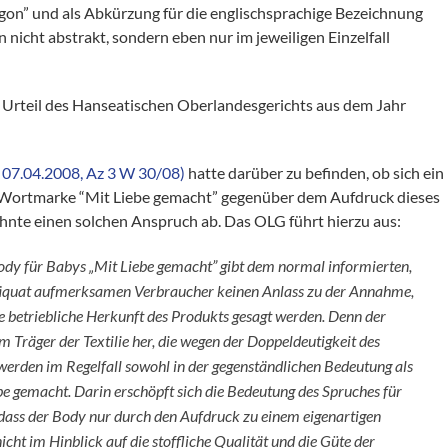
rgon” und als Abkürzung für die englischsprachige Bezeichnung
nicht abstrakt, sondern eben nur im jeweiligen Einzelfall
 Urteil des Hanseatischen Oberlandesgerichts aus dem Jahr
 07.04.2008, Az 3 W 30/08)
hatte darüber zu befinden, ob sich ein
 Wortmarke “Mit Liebe gemacht” gegenüber dem Aufdruck dieses
hnte einen solchen Anspruch ab. Das OLG führt hierzu aus:
ody für Babys „Mit Liebe gemacht” gibt dem normal informierten,
adäquat aufmerksamen Verbraucher keinen Anlass zu der Annahme,
ie betriebliche Herkunft des Produkts gesagt werden. Denn der
m Träger der Textilie her, die wegen der Doppeldeutigkeit des
 werden im Regelfall sowohl in der gegenständlichen Bedeutung als
e gemacht. Darin erschöpft sich die Bedeutung des Spruches für
dass der Body nur durch den Aufdruck zu einem eigenartigen
ht im Hinblick auf die stoffliche Qualität und die Güte der