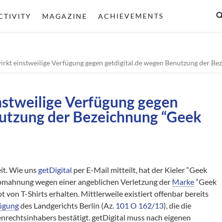
CTIVITY
MAGAZINE
ACHIEVEMENTS
irkt einstweilige Verfügung gegen getdigital.de wegen Benutzung der B
nstweilige Verfügung gegen
nutzung der Bezeichnung “Geek
eit. Wie uns
getDigital
per E-Mail mitteilt, hat der Kieler “Geek
 Abmahnung wegen einer angeblichen Verletzung der
Marke
“Geek
von T-Shirts erhalten. Mittlerweile existiert offenbar bereits
fügung
des Landgerichts Berlin (Az.
101 O 162/13
), die die
rechtsinhabers bestätigt. getDigital muss nach eigenen