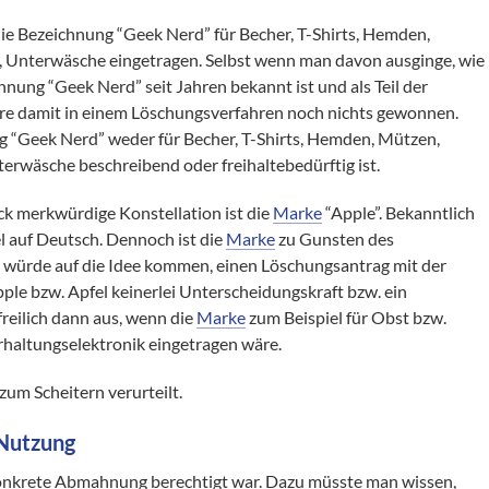
die Bezeichnung “Geek Nerd” für Becher, T-Shirts, Hemden,
n, Unterwäsche eingetragen. Selbst wenn man davon ausginge, wie
chnung “Geek Nerd” seit Jahren bekannt ist und als Teil der
e damit in einem Löschungsverfahren noch nichts gewonnen.
ng “Geek Nerd” weder für Becher, T-Shirts, Hemden, Mützen,
terwäsche beschreibend oder freihaltebedürftig ist.
ick merkwürdige Konstellation ist die
Marke
“Apple”. Bekanntlich
el auf Deutsch. Dennoch ist die
Marke
zu Gunsten des
würde auf die Idee kommen, einen Löschungsantrag mit der
ple bzw. Apfel keinerlei Unterscheidungskraft bzw. ein
reilich dann aus, wenn die
Marke
zum Beispiel für Obst bzw.
haltungselektronik eingetragen wäre.
zum Scheitern verurteilt.
Nutzung
 konkrete Abmahnung berechtigt war. Dazu müsste man wissen,