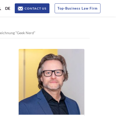
DE
Top
-
Business Law Firm
CONTACT US
ezeichnung “Geek Nerd”