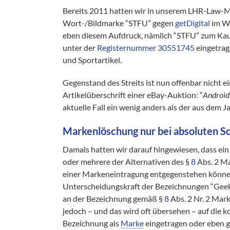
Bereits 2011 hatten wir in unserem LHR-Law-Ma
Wort-/Bildmarke “STFU” gegen
getDigital
im We
eben diesem Aufdruck, nämlich “STFU” zum Kau
unter der
Registernummer 30551745
eingetrag
und Sportartikel.
Gegenstand des Streits ist nun offenbar nicht e
Artikelüberschrift einer eBay-Auktion: “
Android 
aktuelle Fall ein wenig anders als der aus dem J
Markenlöschung nur bei absoluten S
Damals hatten wir darauf hingewiesen, dass ei
oder mehrere der Alternativen des §
8
Abs. 2 Ma
einer Markeneintragung entgegenstehen können, 
Unterscheidungskraft der Bezeichnungen “Gee
an der Bezeichnung gemäß §
8
Abs. 2 Nr. 2 Mar
jedoch – und das wird oft übersehen – auf die 
Bezeichnung als
Marke
eingetragen oder eben g