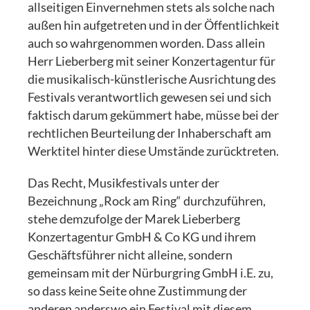
allseitigen Einvernehmen stets als solche nach
außen hin aufgetreten und in der Öffentlichkeit
auch so wahrgenommen worden. Dass allein
Herr Lieberberg mit seiner Konzertagentur für
die musikalisch-künstlerische Ausrichtung des
Festivals verantwortlich gewesen sei und sich
faktisch darum gekümmert habe, müsse bei der
rechtlichen Beurteilung der Inhaberschaft am
Werktitel hinter diese Umstände zurücktreten.
Das Recht, Musikfestivals unter der
Bezeichnung „Rock am Ring“ durchzuführen,
stehe demzufolge der Marek Lieberberg
Konzertagentur GmbH & Co KG und ihrem
Geschäftsführer nicht alleine, sondern
gemeinsam mit der Nürburgring GmbH i.E. zu,
so dass keine Seite ohne Zustimmung der
anderen anderswo ein Festival mit diesem