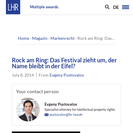
DE
Multiple awards.
Home
›
Magazin
›
Markenrecht
›
Rock am Ring: Das Festival zieht um, der Name bleibt in der Eifel?
Rock am Ring: Das Festival zieht um, der
Name bleibt in der Eifel?
July 8, 2014
From
Evgeny Pustovalov
Your contact person
Evgeny Pustovalov
Specialist attorney for intellectual property rights
pustovalov@lhr-law.de