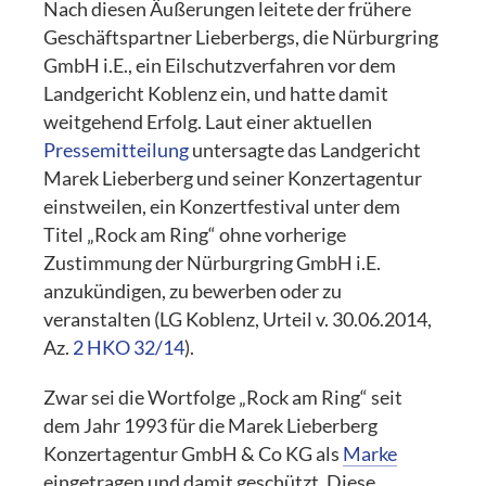
Nach diesen Äußerungen leitete der frühere
Geschäftspartner Lieberbergs, die Nürburgring
GmbH i.E., ein Eilschutzverfahren vor dem
Landgericht Koblenz ein, und hatte damit
weitgehend Erfolg. Laut einer aktuellen
Pressemitteilung
untersagte das Landgericht
Marek Lieberberg und seiner Konzertagentur
einstweilen, ein Konzertfestival unter dem
Titel „Rock am Ring“ ohne vorherige
Zustimmung der Nürburgring GmbH i.E.
anzukündigen, zu bewerben oder zu
veranstalten (LG Koblenz, Urteil v. 30.06.2014,
Az.
2 HKO 32/14
).
Zwar sei die Wortfolge „Rock am Ring“ seit
dem Jahr 1993 für die Marek Lieberberg
Konzertagentur GmbH & Co KG als
Marke
eingetragen und damit geschützt. Diese