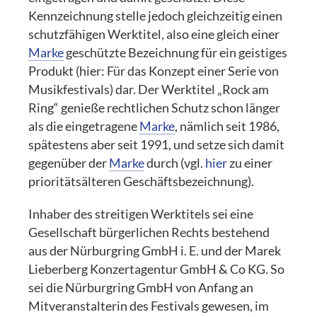
Kennzeichnung stelle jedoch gleichzeitig einen
schutzfähigen Werktitel, also eine gleich einer
Marke
geschützte Bezeichnung für ein geistiges
Produkt (hier: Für das Konzept einer Serie von
Musikfestivals) dar. Der Werktitel „Rock am
Ring“ genieße rechtlichen Schutz schon länger
als die eingetragene
Marke
, nämlich seit 1986,
spätestens aber seit 1991, und setze sich damit
gegenüber der
Marke
durch (vgl.
hier
zu einer
prioritätsälteren Geschäftsbezeichnung).
Inhaber des streitigen Werktitels sei eine
Gesellschaft bürgerlichen Rechts bestehend
aus der Nürburgring GmbH i. E. und der Marek
Lieberberg Konzertagentur GmbH & Co KG. So
sei die Nürburgring GmbH von Anfang an
Mitveranstalterin des Festivals gewesen, im