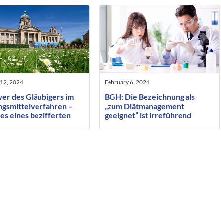
 12, 2024
February 6, 2024
er des Gläubigers im
BGH: Die Bezeichnung als
gsmittelverfahren –
„zum Diätmanagement
es eines bezifferten
geeignet” ist irreführend
es oder nur einer
tgröße?