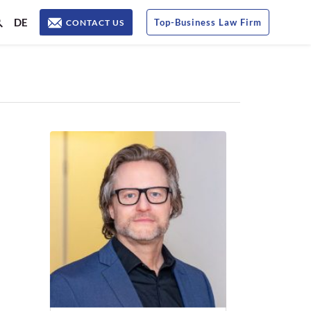
DE
Top
-
Business Law Firm
CONTACT US