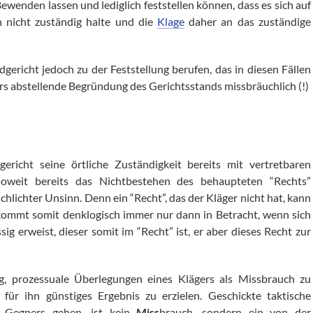
wenden lassen und lediglich feststellen können, dass es sich auf
h nicht zuständig halte und die
Klage
daher an das zuständige
gericht jedoch zu der Feststellung berufen, das in diesen Fällen
ters abstellende Begründung des Gerichtsstands missbräuchlich (!)
gericht seine örtliche Zuständigkeit bereits mit vertretbaren
weit bereits das Nichtbestehen des behaupteten “Rechts”
schlichter Unsinn. Denn ein “Recht”, das der Kläger nicht hat, kann
ommt somit denklogisch immer nur dann in Betracht, wenn sich
ig erweist, dieser somit im “Recht” ist, er aber dieses Recht zur
g, prozessuale Überlegungen eines Klägers als Missbrauch zu
n für ihn günstiges Ergebnis zu erzielen. Geschickte taktische
s Gegners gehen, ist kein
Miss
brauch, sondern ein von der