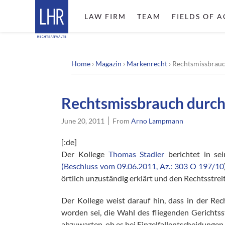
LAW FIRM
TEAM
FIELDS OF A
Home
›
Magazin
›
Markenrecht
›
Rechtsmissbrauc
Rechtsmissbrauch durch
June 20, 2011
From
Arno Lampmann
[:de]
Der Kollege
Thomas Stadler
berichtet in se
(Beschluss vom 09.06.2011, Az.: 303 O 197/10
örtlich unzuständig erklärt und den Rechtsstrei
Der Kollege weist darauf hin, dass in der Re
worden sei, die Wahl des fliegenden Gericht
abzuwarten, ob es bei Einzelfallentscheidungen 