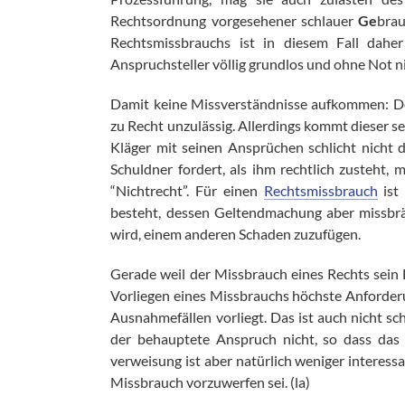
Rechtsordnung vorgesehener schlauer
Ge
brau
Rechtsmissbrauchs ist in diesem Fall dahe
Anspruchsteller völlig grundlos und ohne Not ni
Damit keine Missverständnisse aufkommen: De
zu Recht unzulässig. Allerdings kommt dieser se
Kläger mit seinen Ansprüchen schlicht nicht
Schuldner fordert, als ihm rechtlich zusteht, 
“Nichtrecht”. Für einen
Rechtsmissbrauch
ist
besteht, dessen Geltendmachung aber missbräu
wird, einem anderen Schaden zuzufügen.
Gerade weil der Missbrauch eines Rechts sein B
Vorliegen eines Missbrauchs höchste Anforderu
Ausnahmefällen vorliegt. Das ist auch nicht sc
der behauptete Anspruch nicht, so dass das 
verweisung ist aber natürlich weniger interessan
Missbrauch vorzuwerfen sei. (la)