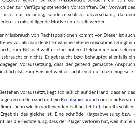
ch der zur Verfügung stehenden Vorschriften. Der Vorwurf des
r nicht nur unsinnig, sondern schlicht unverschämt, da dem
edere, zu missbilligende Motive unterstellt werden.
r Missbrauch von Rechtspositionen kommt vor. Dieser ist auch
ltener vor als man denkt. Er ist eine seltene Ausnahme. Dringt ein
 durch, zum Beispiel weil er eine höhere Geldsumme von seinem
missbraucht er nichts. Er gebraucht bzw. behauptet allenfalls ein
 dagegen Voraussetzung, dass der geltend gemachte Anspruch
chlich ist, zum Beispiel weil er sachfremd nur dazu eingesetzt
estehen voraussetzt, liegt schließlich auf der Hand, dass an das
ngen zu stellen sind und ein
Rechtsmissbrauch
nur in äußersten
hlimm. Denn wie im vorliegenden Fall besteht oft bereits schlicht
Ergebnis das gleiche ist. Eine schnöde Klageabweisung bzw. -
t, als die Feststellung, dass der Kläger verloren hat, weil ihm ein