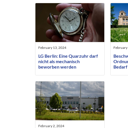
February 13, 2024
February
LG Berlin: Eine Quarzuhr darf
Beschw
nicht als mechanisch
Ordnun
beworben werden
Bedarf 
Antrag
Mindes
February 2, 2024