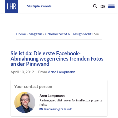
DE
Multiple awards.
Home
›
Magazin
›
Urheberrecht & Designrecht
›
Sie ist da: Die erste Facebook-Abmahnung wegen eines fremden Fotos an der Pinnwand
Sie ist da: Die erste Facebook-
Abmahnung wegen eines fremden Fotos
an der Pinnwand
April 10, 2012
From
Arno Lampmann
Your contact person
Arno Lampmann
Partner, specialist lawyer for intellectual property
rights
lampmann@lhr-law.de