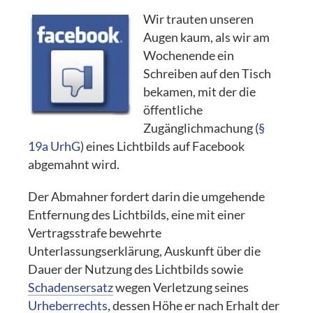
Wir trauten unseren
Augen kaum, als wir am
Wochenende ein
Schreiben auf den Tisch
bekamen, mit der die
öffentliche
Zugänglichmachung (
§
19a UrhG
) eines Lichtbilds auf Facebook
abgemahnt wird.
Der Abmahner fordert darin die umgehende
Entfernung des Lichtbilds, eine mit einer
Vertragsstrafe bewehrte
Unterlassungserklärung, Auskunft über die
Dauer der Nutzung des Lichtbilds sowie
Schadensersatz
wegen Verletzung seines
Urheberrechts
, dessen Höhe er nach Erhalt der