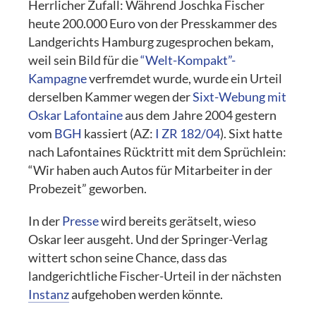
Herrlicher Zufall: Während Joschka Fischer
heute 200.000 Euro von der Presskammer des
Landgerichts Hamburg zugesprochen bekam,
weil sein Bild für die
“Welt-Kompakt”-
Kampagne
verfremdet wurde, wurde ein Urteil
derselben Kammer wegen der
Sixt-Webung mit
Oskar Lafontaine
aus dem Jahre 2004 gestern
vom
BGH
kassiert (AZ:
I ZR 182/04
). Sixt hatte
nach Lafontaines Rücktritt mit dem Sprüchlein:
“Wir haben auch Autos für Mitarbeiter in der
Probezeit” geworben.
In der
Presse
wird bereits gerätselt, wieso
Oskar leer ausgeht. Und der Springer-Verlag
wittert schon seine Chance, dass das
landgerichtliche Fischer-Urteil in der nächsten
Instanz
aufgehoben werden könnte.