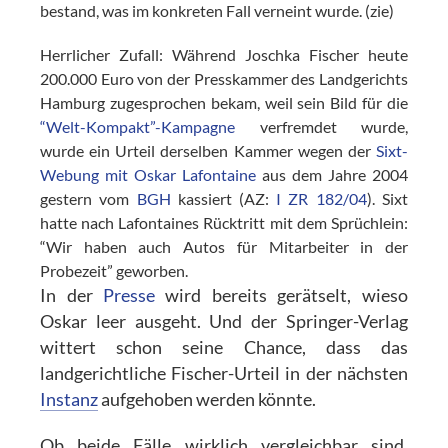
bestand, was im konkreten Fall verneint wurde. (zie)
Herrlicher Zufall: Während Joschka Fischer heute
200.000 Euro von der Presskammer des Landgerichts
Hamburg zugesprochen bekam, weil sein Bild für die
“Welt-Kompakt”-Kampagne
verfremdet wurde,
wurde ein Urteil derselben Kammer wegen der
Sixt-
Webung mit Oskar Lafontaine
aus dem Jahre 2004
gestern vom
BGH
kassiert (AZ:
I ZR 182/04
). Sixt
hatte nach Lafontaines Rücktritt mit dem Sprüchlein:
“Wir haben auch Autos für Mitarbeiter in der
Probezeit” geworben.
In der
Presse
wird bereits gerätselt, wieso
Oskar leer ausgeht. Und der Springer-Verlag
wittert schon seine Chance, dass das
landgerichtliche Fischer-Urteil in der nächsten
Instanz
aufgehoben werden könnte.
Ob beide Fälle wirklich vergleichbar sind,