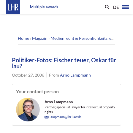
DE
Multiple awards.
Home
›
Magazin
›
Medienrecht & Persönlichkeitsrecht
›
Politik
Politiker-Fotos: Fischer teuer, Oskar für
lau?
October 27, 2006
From
Arno Lampmann
Your contact person
Arno Lampmann
Partner, specialist lawyer for intellectual property
rights
lampmann@lhr-law.de