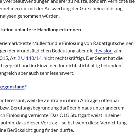
die Werbeaufwendungen anderer zu Nutze, sondern vernichte sie
ernehmen die mit der Auswertung der Gutscheineinlösung
analysen genommen würden.
n keine unlautere Handlung erkennen
riemarktkette Müller für die Einlösung von Rabattgutscheinen
egen der grundsätzlichen Bedeutung aber die
Revision
zum
015, Az.
2 U 148/14
, nicht rechtskräftig). Der Senat hat die
geprüft und im Einzelnen für nicht stichhaltig befunden.
angreich aber auch sehr lesenswert.
tgegenstand
?
interessant, weil die Zentrale in ihren Anträgen offenbar
ge- bzw. Berufungsbegründung darüber hinaus unter anderem
ch Einlösung vernichte. Das OLG Stuttgart weist in seiner
ufhin, dass dieser Vortrag – selbst wenn diese Vernichtung
ine Berücksichtigung finden durfte.