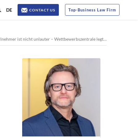
DE
Top
-
Business Law Firm
CONTACT US
 ist nicht unlauter – Wettbewerbszentrale legt Revision ein