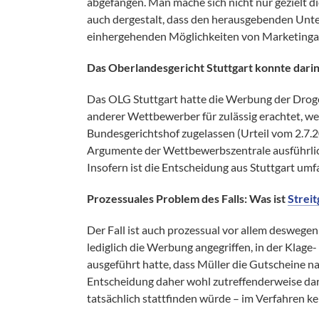
abgefangen. Man mache sich nicht nur gezielt 
auch dergestalt, dass den herausgebenden Unt
einhergehenden Möglichkeiten von Marketing
Das Oberlandesgericht Stuttgart konnte dari
Das OLG Stuttgart hatte die Werbung der Droge
anderer Wettbewerber für zulässig erachtet, w
Bundesgerichtshof zugelassen (Urteil vom 2.7.2
Argumente der Wettbewerbszentrale ausführlich 
Insofern ist die Entscheidung aus Stuttgart umf
Prozessuales Problem des Falls: Was ist
Strei
Der Fall ist auch prozessual vor allem deswegen 
lediglich die Werbung angegriffen, in der Kla
ausgeführt hatte, dass Müller die Gutscheine na
Entscheidung daher wohl zutreffenderweise dara
tatsächlich stattfinden würde – im Verfahren ke