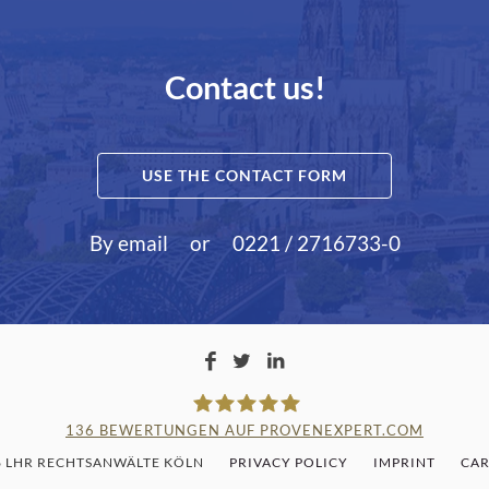
Contact us!
USE THE CONTACT FORM
By email
or
0221 / 2716733-0
136
BEWERTUNGEN AUF PROVENEXPERT.COM
6 LHR RECHTSANWÄLTE KÖLN
PRIVACY POLICY
IMPRINT
CAR
LAMPMANN, HABERKAMM & RO