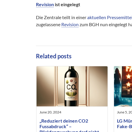
Revision
ist eingelegt
Die Zentrale teilt in einer
aktuellen Pressemitt
zugelassene
Revision
zum BGH nun eingelegt hat
Related posts
June 20, 2024
June 5, 2
„Reduziert deinen CO2
LG Mün
Fussabdruck“ –
Fake-B
Blickfangwerbung darf nicht