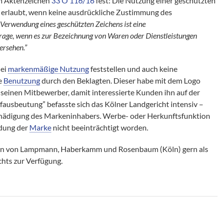
em Aktenzeichen
33 O 116/16
fest: Die Nutzung einer geschützten
 erlaubt, wenn keine ausdrückliche Zustimmung des
 Verwendung eines geschützten Zeichens ist eine
rage, wenn es zur Bezeichnung von Waren oder Dienstleistungen
ersehen.”
lei
markenmäßige Nutzung
feststellen und auch keine
e
Benutzung
durch den Beklagten. Dieser habe mit dem Logo
r seinen Mitbewerber, damit interessierte Kunden ihn auf der
usbeutung” befasste sich das Kölner Landgericht intensiv –
chädigung des Markeninhabers. Werbe- oder Herkunftsfunktion
ndung der
Marke
nicht beeinträchtigt worden.
n von Lampmann, Haberkamm und Rosenbaum (Köln) gern als
hts zur Verfügung.