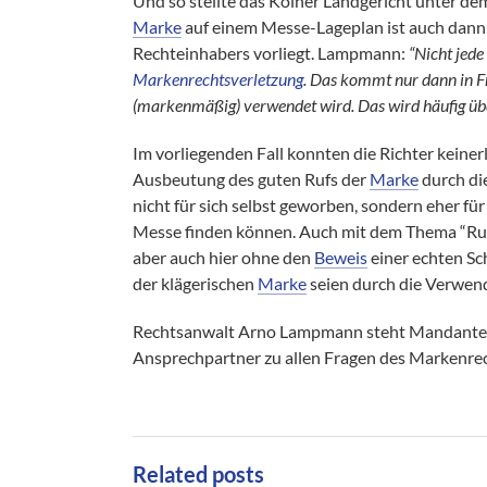
Und so stellte das Kölner Landgericht unter d
Marke
auf einem Messe-Lageplan ist auch dann
Rechteinhabers vorliegt. Lampmann:
“Nicht jede
Markenrechtsverletzung
. Das kommt nur dann in F
(markenmäßig) verwendet wird. Das wird häufig üb
Im vorliegenden Fall konnten die Richter keiner
Ausbeutung des guten Rufs der
Marke
durch di
nicht für sich selbst geworben, sondern eher fü
Messe finden können. Auch mit dem Thema “Rufa
aber auch hier ohne den
Beweis
einer echten S
der klägerischen
Marke
seien durch die Verwe
Rechtsanwalt Arno Lampmann steht Mandante
Ansprechpartner zu allen Fragen des Markenrec
Related posts