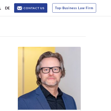
DE
Top
-
Business Law Firm
CONTACT US