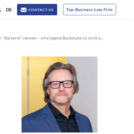
DE
Top
-
Business Law Firm
CONTACT US
erei" nennen – eine eigene Backstube ist nicht erforderlich