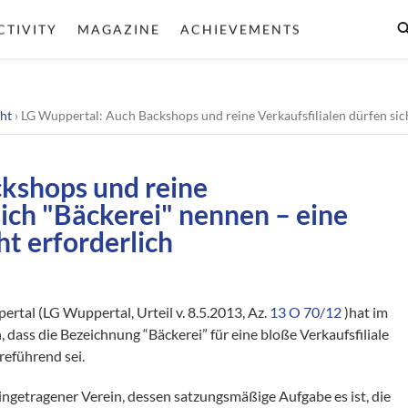
CTIVITY
MAGAZINE
ACHIEVEMENTS
ht
›
LG Wuppertal: Auch Backshops und reine Verkaufsfilialen dürfen sich "Bäck
kshops und reine
sich "Bäckerei" nennen – eine
ht erforderlich
rtal (LG Wuppertal, Urteil v. 8.5.2013, Az.
13 O 70/12
)hat im
 dass die Bezeichnung “Bäckerei” für eine bloße Verkaufsfiliale
reführend sei.
eingetragener Verein, dessen satzungsmäßige Aufgabe es ist, die