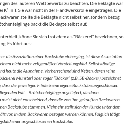
ungen des lauteren Wettbewerbs zu beachten. Die Beklagte war
i K” in T. Sie war nicht in der Handwerksrolle eingetragen. Die
ackwaren stellte die Beklagte nicht selbst her, sondern bezog
ötchenteiglinge backt die Beklagte selbst auf.
erhielt, könne Sie sich trotzdem als “Bäckerei” bezeichnen, so
g. Es führt aus:
er die Assoziation einer Backstube einherging, ist diese Assoziation
f einem nicht mehr zeitgemäßen Vorstellungsbild. Selbstständige
ind heute die Ausnahme. Vorherrschend sind Ketten, deren reine
dtbäckerei Münster) oder sogar “Bäcker” (z.B. SB-Bäcker) bezeichnet
h, dass der jeweiligen Filiale keine eigene Backstube angeschlossen
liegenden Fall – Brötchenteiglinge angeliefert, die dann
h meist nicht entscheidend, dass die von ihm gekauften Backwaren
ssenen Backstube stammen. Vielmehr stellt sich der Kunde unter dem
häft vor, in dem Backwaren bezogen werden können. Folglich tätigt
ngsbild einer angeschlossenen Backstube.