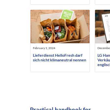
February 1, 2024
December
Lieferdienst HelloFresh darf
LG Ham
sich nicht klimaneutral nennen
Verkäuf
englis
Inhalte
Practical handbook for