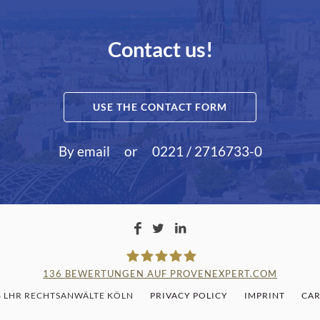
Contact us!
USE THE CONTACT FORM
By email
or
0221 / 2716733-0
136
BEWERTUNGEN AUF PROVENEXPERT.COM
6 LHR RECHTSANWÄLTE KÖLN
PRIVACY POLICY
IMPRINT
CAR
LAMPMANN, HABERKAMM & RO