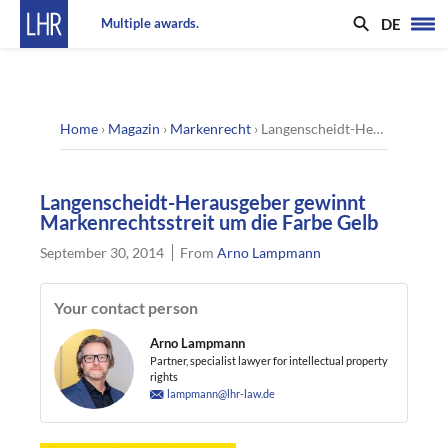
DE
Multiple awards.
Home
›
Magazin
›
Markenrecht
›
Langenscheidt-Herausgeber gewinnt Markenrechtsstreit um die Farbe Gelb
Langenscheidt-Herausgeber gewinnt
Markenrechtsstreit um die Farbe Gelb
September 30, 2014
From
Arno Lampmann
Your contact person
Arno Lampmann
Partner, specialist lawyer for intellectual property
rights
lampmann@lhr-law.de